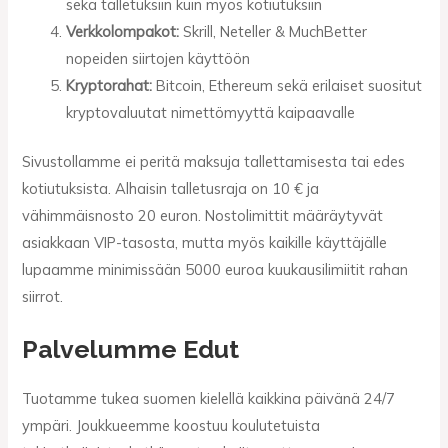
sekä talletuksiin kuin myös kotiutuksiin
Verkkolompakot:
Skrill, Neteller & MuchBetter
nopeiden siirtojen käyttöön
Kryptorahat:
Bitcoin, Ethereum sekä erilaiset suositut
kryptovaluutat nimettömyyttä kaipaavalle
Sivustollamme ei peritä maksuja tallettamisesta tai edes
kotiutuksista. Alhaisin talletusraja on 10 € ja
vähimmäisnosto 20 euron. Nostolimittit määräytyvät
asiakkaan VIP-tasosta, mutta myös kaikille käyttäjälle
lupaamme minimissään 5000 euroa kuukausilimiitit rahan
siirrot.
Palvelumme Edut
Tuotamme tukea suomen kielellä kaikkina päivänä 24/7
ympäri. Joukkueemme koostuu koulutetuista