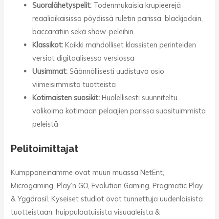
Suoralähetyspelit:
Todenmukaisia krupieerejä
reaaliaikaisissa pöydissä ruletin parissa, blackjackiin,
baccaratiin sekä show-peleihin
Klassikot:
Kaikki mahdolliset klassisten perinteiden
versiot digitaalisessa versiossa
Uusimmat:
Säännöllisesti uudistuva osio
viimeisimmistä tuotteista
Kotimaisten suosikit:
Huolellisesti suunniteltu
valikoima kotimaan pelaajien parissa suosituimmista
peleistä
Pelitoimittajat
Kumppaneinamme ovat muun muassa NetEnt,
Microgaming, Play’n GO, Evolution Gaming, Pragmatic Play
& Yggdrasil. Kyseiset studiot ovat tunnettuja uudenlaisista
tuotteistaan, huippulaatuisista visuaaleista &