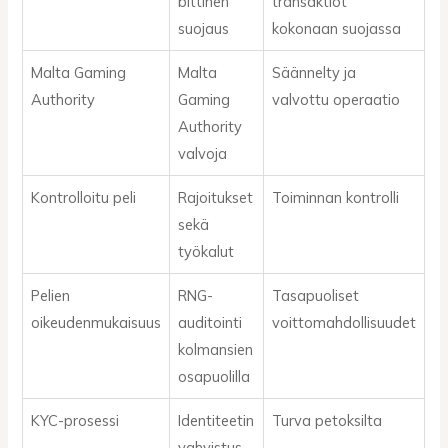
bittinen
transaktiot
suojaus
kokonaan suojassa
Malta Gaming
Malta
Säännelty ja
Authority
Gaming
valvottu operaatio
Authority
valvoja
Kontrolloitu peli
Rajoitukset
Toiminnan kontrolli
sekä
työkalut
Pelien
RNG-
Tasapuoliset
oikeudenmukaisuus
auditointi
voittomahdollisuudet
kolmansien
osapuolilla
KYC-prosessi
Identiteetin
Turva petoksilta
vahvistus