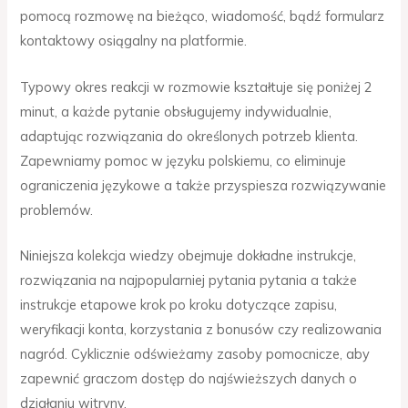
pomocą rozmowę na bieżąco, wiadomość, bądź formularz
kontaktowy osiągalny na platformie.
Typowy okres reakcji w rozmowie kształtuje się poniżej 2
minut, a każde pytanie obsługujemy indywidualnie,
adaptując rozwiązania do określonych potrzeb klienta.
Zapewniamy pomoc w języku polskiemu, co eliminuje
ograniczenia językowe a także przyspiesza rozwiązywanie
problemów.
Niniejsza kolekcja wiedzy obejmuje dokładne instrukcje,
rozwiązania na najpopularniej pytania pytania a także
instrukcje etapowe krok po kroku dotyczące zapisu,
weryfikacji konta, korzystania z bonusów czy realizowania
nagród. Cyklicznie odświeżamy zasoby pomocnicze, aby
zapewnić graczom dostęp do najświeższych danych o
działaniu witryny.