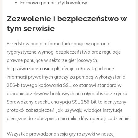
Fachowa pomoc użytkowników
Zezwolenie i bezpieczeństwo w
tym serwisie
Przedstawiana platforma funkcjonuje w oparciu o
rygorystyczne wymogi bezpieczeństwa oraz regulacje
prawne panujące w sektorze gier losowych.
https://wazbee-casino.pl/
oferuje całkowitą ochronę
informacji prywatnych graczy za pomocą wykorzystanie
256-bitowego kodowania SSL, co stanowi standard w
ochronie przelewów bankowych na całym obszarze rynku.
Sprawdzony aspekt: encrypcja SSL 256-bit to identyczny
protokół zabezpieczeń, jaki używają wiodące instytucje
pieniężne do zabezpieczania miliardów operacji codziennie.
Wszystkie prowadzone sesja gry rozrywki w naszej