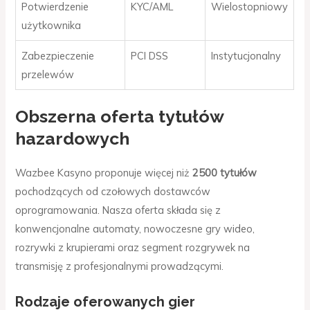
Potwierdzenie
KYC/AML
Wielostopniowy
użytkownika
Zabezpieczenie
PCI DSS
Instytucjonalny
przelewów
Obszerna oferta tytułów
hazardowych
Wazbee Kasyno proponuje więcej niż
2500 tytułów
pochodzących od czołowych dostawców
oprogramowania. Nasza oferta składa się z
konwencjonalne automaty, nowoczesne gry wideo,
rozrywki z krupierami oraz segment rozgrywek na
transmisję z profesjonalnymi prowadzącymi.
Rodzaje oferowanych gier