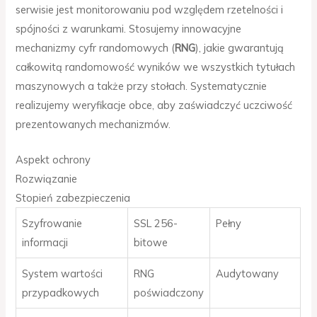
serwisie jest monitorowaniu pod względem rzetelności i
spójności z warunkami. Stosujemy innowacyjne
mechanizmy cyfr randomowych (
RNG
), jakie gwarantują
całkowitą randomowość wyników we wszystkich tytułach
maszynowych a także przy stołach. Systematycznie
realizujemy weryfikacje obce, aby zaświadczyć uczciwość
prezentowanych mechanizmów.
Aspekt ochrony
Rozwiązanie
Stopień zabezpieczenia
Szyfrowanie
SSL 256-
Pełny
informacji
bitowe
System wartości
RNG
Audytowany
przypadkowych
poświadczony