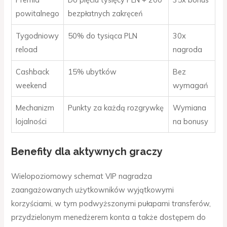
powitalnego
bezpłatnych zakręceń
Tygodniowy
50% do tysiąca PLN
30x
reload
nagroda
Cashback
15% ubytków
Bez
weekend
wymagań
Mechanizm
Punkty za każdą rozgrywkę
Wymiana
lojalności
na bonusy
Benefity dla aktywnych graczy
Wielopoziomowy schemat VIP nagradza
zaangażowanych użytkowników wyjątkowymi
korzyściami, w tym podwyższonymi pułapami transferów,
przydzielonym menedżerem konta a także dostępem do