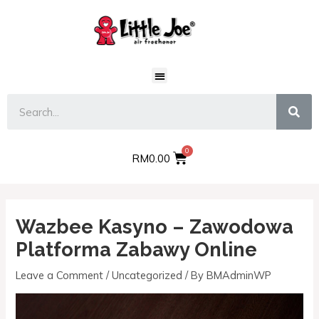
RM
0.00
Wazbee Kasyno – Zawodowa
Platforma Zabawy Online
Leave a Comment
/
Uncategorized
/ By
BMAdminWP