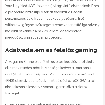
Your Ügyfeled (KYC folyamat) világszintű előírásainak. Ezen
a procedúra biztosítja a felhasználókat a illegális
pénzmozgás és a fraud megakadályozására. Első
withdraw igénynél szükséges személyazonosító igazolvány
másolat szkennelésének és lakcím igazolásnak a
megadása, ami egyetlen procedúra.
Adatvédelem és felelős gaming
A Vegasino Online oldal 256-os bites kódolási protokollt
alkalmaz minden adat biztonsága kedvéért, ami banki
szintű biztonságot képvisel. A random számgenerátorok
(RNG) objektív auditcégek, mint például az eCOGRA által
időszakosan ellenőrizve vannak, garantálva a slotok
fairségét.
Elkötelezettek vagyunk a tudatos szerencsejáték