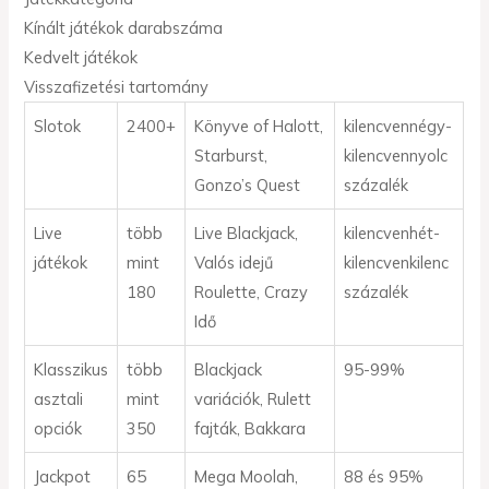
Kínált játékok darabszáma
Kedvelt játékok
Visszafizetési tartomány
Slotok
2400+
Könyve of Halott,
kilencvennégy-
Starburst,
kilencvennyolc
Gonzo’s Quest
százalék
Live
több
Live Blackjack,
kilencvenhét-
játékok
mint
Valós idejű
kilencvenkilenc
180
Roulette, Crazy
százalék
Idő
Klasszikus
több
Blackjack
95-99%
asztali
mint
variációk, Rulett
opciók
350
fajták, Bakkara
Jackpot
65
Mega Moolah,
88 és 95%