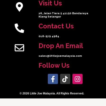
Visit Us
26, Jalan Tiara 5 41150 Bandaraya
Klang Selangor
Contact Us
018-979 4984
Drop An Email
sales@littlejoemalaysia.com
Follow Us
© 2026 Little Joe Malaysia. All Rights Reserved.