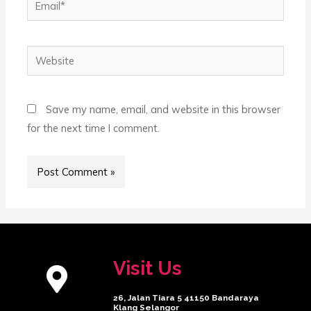
Save my name, email, and website in this browser
for the next time I comment.
Visit Us
26, Jalan Tiara 5 41150 Bandaraya
Klang Selangor