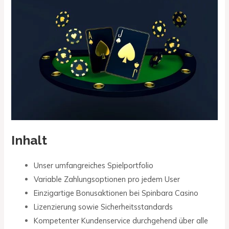
Inhalt
Unser umfangreiches Spielportfolio
Variable Zahlungsoptionen pro jedem User
Einzigartige Bonusaktionen bei Spinbara Casino
Lizenzierung sowie Sicherheitsstandards
Kompetenter Kundenservice durchgehend über alle