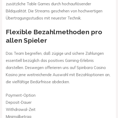
zusätzliche Table Games durch hochauflösender
Bildqualität. Die Streams geschehen von hochwertigen
Übertragungsstudios mit neuester Technik.
Flexible Bezahlmethoden pro
allen Spieler
Das Team begreifen, daß zügige und sichere Zahlungen
essentiell bezüglich das positives Gaming-Erlebnis
darstellen. Deswegen offerieren uns auf Spinbara Casino
Kasino jene weitreichende Auswahl mit Bezahloptionen an,
die vielfältige Bedürfnisse abdecken.
Payment-Option
Deposit-Dauer
Withdrawal-Zeit
Minimalbetrag