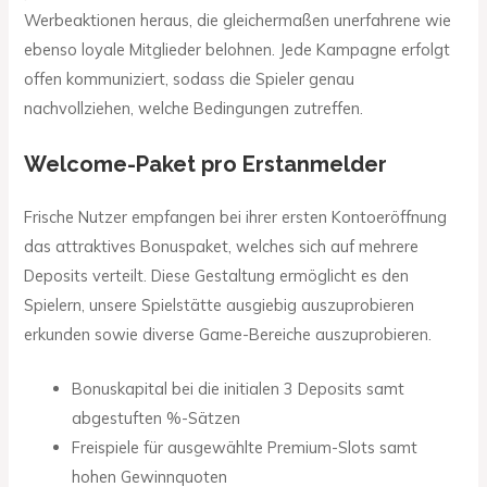
Werbeaktionen heraus, die gleichermaßen unerfahrene wie
ebenso loyale Mitglieder belohnen. Jede Kampagne erfolgt
offen kommuniziert, sodass die Spieler genau
nachvollziehen, welche Bedingungen zutreffen.
Welcome-Paket pro Erstanmelder
Frische Nutzer empfangen bei ihrer ersten Kontoeröffnung
das attraktives Bonuspaket, welches sich auf mehrere
Deposits verteilt. Diese Gestaltung ermöglicht es den
Spielern, unsere Spielstätte ausgiebig auszuprobieren
erkunden sowie diverse Game-Bereiche auszuprobieren.
Bonuskapital bei die initialen 3 Deposits samt
abgestuften %-Sätzen
Freispiele für ausgewählte Premium-Slots samt
hohen Gewinnquoten