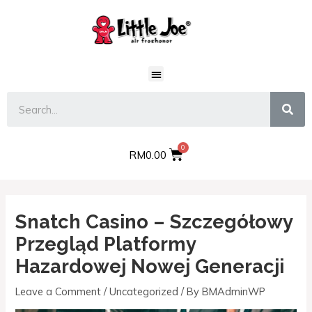
RM
0.00
Snatch Casino – Szczegółowy
Przegląd Platformy
Hazardowej Nowej Generacji
Leave a Comment
/
Uncategorized
/ By
BMAdminWP