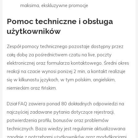
maksima, ekskluzywne promocje
Pomoc techniczne i obsługa
użytkowników
Zespół pomocy technicznego pozostaje dostępny przez
całą dobę za pośrednictwem czatu na live, poczty
elektronicznej oraz formularza kontaktowego. Średni okres
reakcji na czacie wynosi poniżej 2 min, a kontakt realizuje
się w kilkunastu językach, w tym polskim, angielskim,
niemieckim oraz fińskim.
Dział FAQ zawiera ponad 80 dokładnych odpowiedzi na
najczęściej zadawane pytania dotyczące rejestracji,
potwierdzenia profilu, bonusów oraz problemów
technicznych. Baza wiedzy jest regularnie aktualizowana
zgodnie z potrzebami użytkowników oraz modyfikacjami