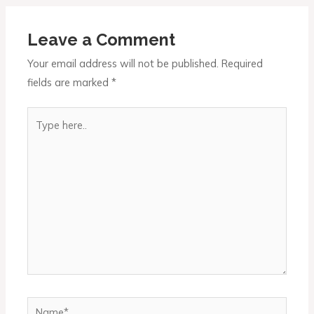
Leave a Comment
Your email address will not be published.
Required
fields are marked
*