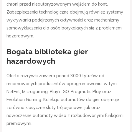
chroni przed nieautoryzowanym wejściem do kont.
Zabezpieczenia technologiczne obejmują również systemy
wykrywania podejrzanych aktywności oraz mechanizmy
samowykluczenia dla osób borykających się z problemem
hazardowym.
Bogata biblioteka gier
hazardowych
Oferta rozrywki zawiera ponad 3000 tytułów od
renomowanych producentów oprogramowania, w tym
NetEnt, Microgaming, Play’n GO, Pragmatic Play oraz
Evolution Gaming. Kolekcja automatów do gier obejmuje
zarówno klasyczne sloty trójbębnowe, jak oraz
nowoczesne automaty wideo z rozbudowanymi funkcjami
premiowymi.