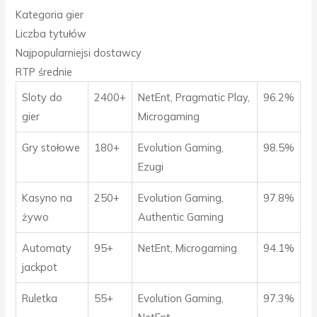
Kategoria gier
Liczba tytułów
Najpopularniejsi dostawcy
RTP średnie
Sloty do
2400+
NetEnt, Pragmatic Play,
96.2%
gier
Microgaming
Gry stołowe
180+
Evolution Gaming,
98.5%
Ezugi
Kasyno na
250+
Evolution Gaming,
97.8%
żywo
Authentic Gaming
Automaty
95+
NetEnt, Microgaming
94.1%
jackpot
Ruletka
55+
Evolution Gaming,
97.3%