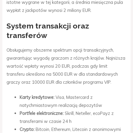
istotne wygrane w tej kategorii, a średnia miesięczna pula
wypłat z jackpotów wynosi 2 miliony EUR.
System transakcji oraz
transferów
Obsługujemy obszerne spektrum opcji transakcyjnych,
gwarantując wygodę graczom z różnych krajów. Najniższa
wartość wpłaty wynosi 20 EUR, podczas gdy limit
transferu określono na 5000 EUR w dla standardowych
graczy oraz 10000 EUR dla członków programu VIP.
Karty kredytowe:
Visa, Mastercard z
natychmiastowym realizacją depozytów
Portfele elektroniczne:
Skrill, Neteller, ecoPayz z
transferami w czasie 24 h
Crypto:
Bitcoin, Ethereum, Litecoin z anonimowymi