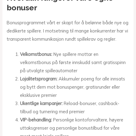
bonuser
Bonusprogrammet vårt er skapt for å belønne både nye og
dedikerte spillere. I motsetning til mange konkurrenter har vi
transparent kommunikasjon rundt spillekrav og regler.
Velkomstbonus:
Nye spillere mottar en
velkomstbonus på første innskudd samt gratisspinn
på utvalgte spilleautomater
Lojalitetsprogram:
Akkumuler poeng for alle innsats
og bytt dem mot bonuspenger, gratisrunder eller
eksklusive premier
Ukentlige kampanjer:
Reload-bonuser, cashback-
tilbud og turnering med premier
VIP-behandling:
Personlige kontoforvaltere, høyere
uttaksgrenser og personlige bonustilbud for våre