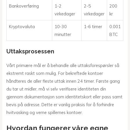
Bankoverføring
1-2
2-5
200
virkedager
virkedager
kr
Kryptovaluta
10-30
1-6 timer
0.001
minutter
BTC
Uttaksprosessen
Vårt primære mål er å behandle alle uttaksforespørsler så
ekstremt raskt som mulig. For bekreftede kontoer
håndteres de aller fleste uttak innen 24 timer. Første gang
du tar ut midler, må vi selv verifisere identiteten din
gjennom dokumentasjon som identitetskort eller pass samt
bevis på adresse. Dette er vanlig praksis for å forhindre
hvitvasking og verne spillernes kontoer.
Hvordan fungerer våre egne