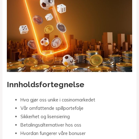
Innholdsfortegnelse
Hva gjør oss unike i casinomarkedet
Vår omfattende spillportefolje
Sikkerhet og lisensiering
Betalingsalternativer hos oss
Hvordan fungerer våre bonuser