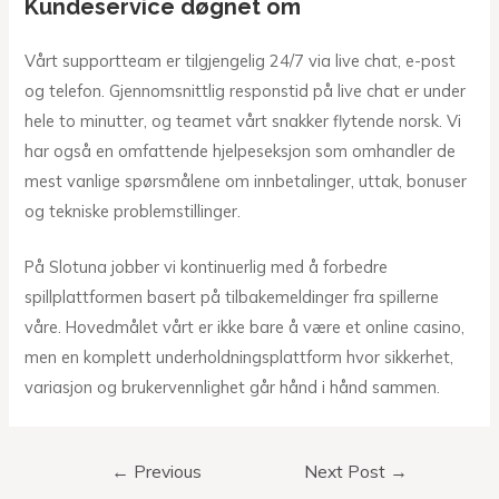
Kundeservice døgnet om
Vårt supportteam er tilgjengelig 24/7 via live chat, e-post
og telefon. Gjennomsnittlig responstid på live chat er under
hele to minutter, og teamet vårt snakker flytende norsk. Vi
har også en omfattende hjelpeseksjon som omhandler de
mest vanlige spørsmålene om innbetalinger, uttak, bonuser
og tekniske problemstillinger.
På Slotuna jobber vi kontinuerlig med å forbedre
spillplattformen basert på tilbakemeldinger fra spillerne
våre. Hovedmålet vårt er ikke bare å være et online casino,
men en komplett underholdningsplattform hvor sikkerhet,
variasjon og brukervennlighet går hånd i hånd sammen.
←
Previous
Next Post
→