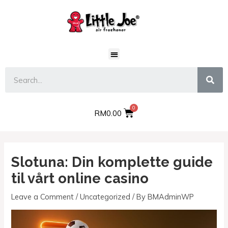
RM
0.00
Slotuna: Din komplette guide
til vårt online casino
Leave a Comment
/
Uncategorized
/ By
BMAdminWP