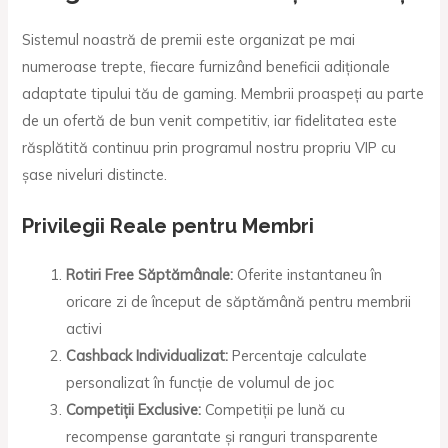
Sistemul noastră de premii este organizat pe mai
numeroase trepte, fiecare furnizând beneficii adiționale
adaptate tipului tău de gaming. Membrii proaspeți au parte
de un ofertă de bun venit competitiv, iar fidelitatea este
răsplătită continuu prin programul nostru propriu VIP cu
șase niveluri distincte.
Privilegii Reale pentru Membri
Rotiri Free Săptămânale:
Oferite instantaneu în
oricare zi de început de săptămână pentru membrii
activi
Cashback Individualizat:
Percentaje calculate
personalizat în funcție de volumul de joc
Competiții Exclusive:
Competiții pe lună cu
recompense garantate și ranguri transparente