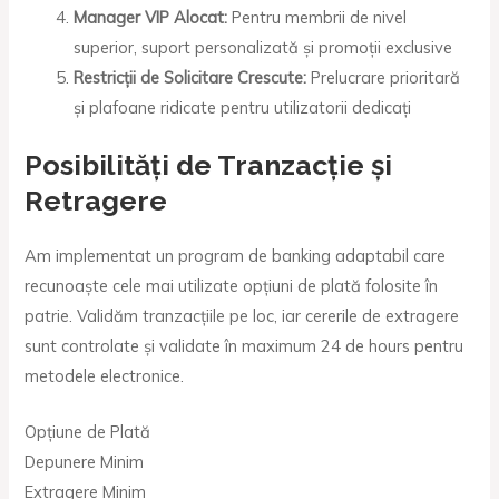
Manager VIP Alocat:
Pentru membrii de nivel
superior, suport personalizată și promoții exclusive
Restricții de Solicitare Crescute:
Prelucrare prioritară
și plafoane ridicate pentru utilizatorii dedicați
Posibilități de Tranzacție și
Retragere
Am implementat un program de banking adaptabil care
recunoaște cele mai utilizate opțiuni de plată folosite în
patrie. Validăm tranzacțiile pe loc, iar cererile de extragere
sunt controlate și validate în maximum 24 de hours pentru
metodele electronice.
Opțiune de Plată
Depunere Minim
Extragere Minim