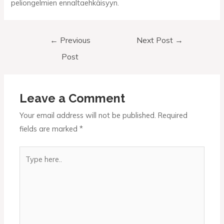
peliongelmien ennaltaehkäisyyn.
←
Previous
Next Post
→
Post
Leave a Comment
Your email address will not be published.
Required
fields are marked
*