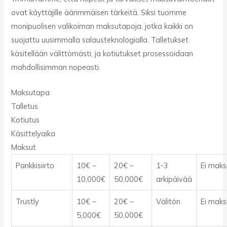
ovat käyttäjille äärimmäisen tärkeitä. Siksi tuomme
monipuolisen valikoiman maksutapoja, jotka kaikki on
suojattu uusimmalla salausteknologialla. Talletukset
käsitellään välittömästi, ja kotiutukset prosessoidaan
mahdollisimman nopeasti.
Maksutapa
Talletus
Kotiutus
Käsittelyaika
Maksut
Pankkisiirto
10€ –
20€ –
1-3
Ei maks
10,000€
50,000€
arkipäivää
Trustly
10€ –
20€ –
Välitön
Ei maks
5,000€
50,000€