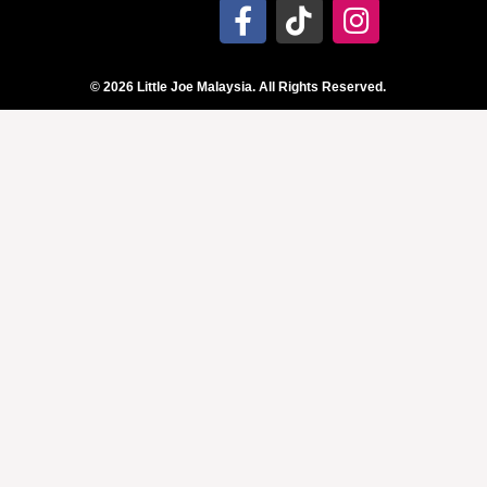
© 2026 Little Joe Malaysia. All Rights Reserved.