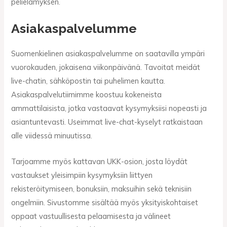
pelielämyksen.
Asiakaspalvelumme
Suomenkielinen asiakaspalvelumme on saatavilla ympäri
vuorokauden, jokaisena viikonpäivänä. Tavoitat meidät
live-chatin, sähköpostin tai puhelimen kautta.
Asiakaspalvelutiimimme koostuu kokeneista
ammattilaisista, jotka vastaavat kysymyksiisi nopeasti ja
asiantuntevasti. Useimmat live-chat-kyselyt ratkaistaan
alle viidessä minuutissa.
Tarjoamme myös kattavan UKK-osion, josta löydät
vastaukset yleisimpiin kysymyksiin liittyen
rekisteröitymiseen, bonuksiin, maksuihin sekä teknisiin
ongelmiin. Sivustomme sisältää myös yksityiskohtaiset
oppaat vastuullisesta pelaamisesta ja välineet