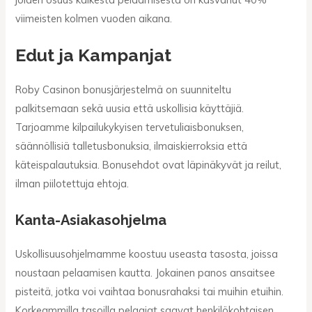
viimeisten kolmen vuoden aikana.
Edut ja Kampanjat
Roby Casinon bonusjärjestelmä on suunniteltu
palkitsemaan sekä uusia että uskollisia käyttäjiä.
Tarjoamme kilpailukykyisen tervetuliaisbonuksen,
säännöllisiä talletusbonuksia, ilmaiskierroksia että
käteispalautuksia. Bonusehdot ovat läpinäkyvät ja reilut,
ilman piilotettuja ehtoja.
Kanta-Asiakasohjelma
Uskollisuusohjelmamme koostuu useasta tasosta, joissa
noustaan pelaamisen kautta. Jokainen panos ansaitsee
pisteitä, jotka voi vaihtaa bonusrahaksi tai muihin etuihin.
Korkeammilla tasoilla pelaajat saavat henkilökohtaisen