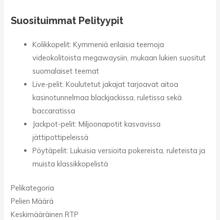
Suosituimmat Pelityypit
Kolikkopelit: Kymmeniä erilaisia teemoja
videokolitoista megawaysiin, mukaan lukien suositut
suomalaiset teemat
Live-pelit: Koulutetut jakajat tarjoavat aitoa
kasinotunnelmaa blackjackissa, ruletissa sekä
baccaratissa
Jackpot-pelit: Miljoonapotit kasvavissa
jättipottipeleissä
Pöytäpelit: Lukuisia versioita pokereista, ruleteista ja
muista klassikkopelistä
Pelikategoria
Pelien Määrä
Keskimääräinen RTP