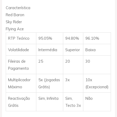
Característica
Red Baron
Sky Rider
Flying Ace
RTP Teórico
95.05%
94.80%
96.10%
Volatilidade
Intermédia
Superior
Baixa
Fileiras de
25
20
30
Pagamento
Multiplicador
5x (Jogadas
3x
10x
Máximo
Grátis)
(Excepcional)
Reactivação
Sim, Infinita
Sim,
Não
Grátis
Tecto 3x