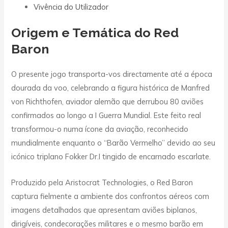
Vivência do Utilizador
Origem e Temática do Red
Baron
O presente jogo transporta-vos directamente até a época
dourada da voo, celebrando a figura histórica de Manfred
von Richthofen, aviador alemão que derrubou 80 aviões
confirmados ao longo a I Guerra Mundial. Este feito real
transformou-o numa ícone da aviação, reconhecido
mundialmente enquanto o “Barão Vermelho” devido ao seu
icónico triplano Fokker Dr.I tingido de encarnado escarlate.
Produzido pela Aristocrat Technologies, o Red Baron
captura fielmente a ambiente dos confrontos aéreos com
imagens detalhados que apresentam aviões biplanos,
dirigíveis, condecorações militares e o mesmo barão em