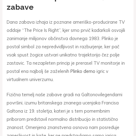
zabave
Dana zabava izhaja iz poznane ameriško-producirane TV
oddaje “The Price Is Right”, kjer smo prvič kadarkoli osvojili
zanimanje milijonov občinstva davnega 1983. Plinko je
postal simbol za nepredvidljivost in razburjenje, ker pač
vsak spust žogice ustvari unikatno trajektorijo čez polje
zastavic. Ta nezapleten princip je prerasel TV monitorje in
postal ena najbolj še zaželenih
Plinko demo
igric v
virtualnem univerzumu.
Fizična temelj naše zabave gradi na Galtonovilegendarni
površini, izumu britanskega znanega ucenjaka Francisa
Galtona iz 19. stoletja, kateri je s tem pomembnim
priborom predstavil normalno distribucijo in statistično
znanost. Omenjena znanstvena osnova nam posreduje
zanesljivost in kaže, ker ne predstavljamo samo igrica