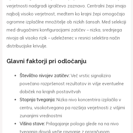
verjetnosti nadgradi igralčevo zaznavo. Centralni žepi imajo
najbolj visoko verjetnost, medtem ko krajni žepi omogočajo
ogromne izplačilne množitelje ob nizkih šansah. Med selekciji
med drugačnimi konfiguracijami zatičev – nizka, srednjega
nivoja ali visoko rizik – udeleženec v resnici selektira način
distribucijske krivulje.
Glavni faktorji pri odločanju
Številčno nivojev zatičev:
Več vrstic signalizira
povečano razpršenost rezultatov in višje eventuelne
dobiček na krajnih postavitvah
Stopnja tveganja:
Nizka nivo koncentrira izplačila v
centru, visokotvegana pa razširja verjetnosti z višjimi
zunanjimi vrednostmi
Višina stave:
Prilagajanje pologa glede na na nivo
tveganja dovoli večje ravnanje z proračunom