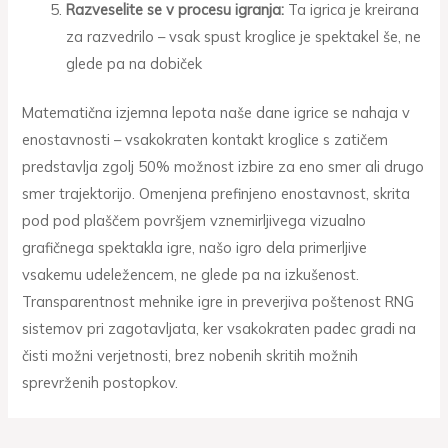
Razveselite se v procesu igranja:
Ta igrica je kreirana
za razvedrilo – vsak spust kroglice je spektakel še, ne
glede pa na dobiček
Matematična izjemna lepota naše dane igrice se nahaja v
enostavnosti – vsakokraten kontakt kroglice s zatičem
predstavlja zgolj 50% možnost izbire za eno smer ali drugo
smer trajektorijo. Omenjena prefinjeno enostavnost, skrita
pod pod plaščem površjem vznemirljivega vizualno
grafičnega spektakla igre, našo igro dela primerljive
vsakemu udeležencem, ne glede pa na izkušenost.
Transparentnost mehnike igre in preverjiva poštenost RNG
sistemov pri zagotavljata, ker vsakokraten padec gradi na
čisti možni verjetnosti, brez nobenih skritih možnih
sprevrženih postopkov.