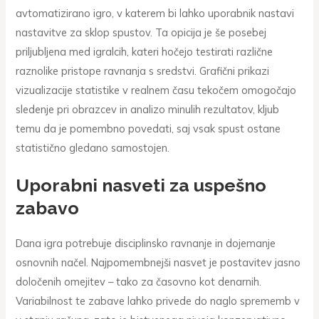
avtomatizirano igro, v katerem bi lahko uporabnik nastavi
nastavitve za sklop spustov. Ta opicija je še posebej
priljubljena med igralcih, kateri hočejo testirati različne
raznolike pristope ravnanja s sredstvi. Grafični prikazi
vizualizacije statistike v realnem času tekočem omogočajo
sledenje pri obrazcev in analizo minulih rezultatov, kljub
temu da je pomembno povedati, saj vsak spust ostane
statistično gledano samostojen.
Uporabni nasveti za uspešno
zabavo
Dana igra potrebuje disciplinsko ravnanje in dojemanje
osnovnih načel. Najpomembnejši nasvet je postavitev jasno
določenih omejitev – tako za časovno kot denarnih.
Variabilnost te zabave lahko privede do naglo sprememb v