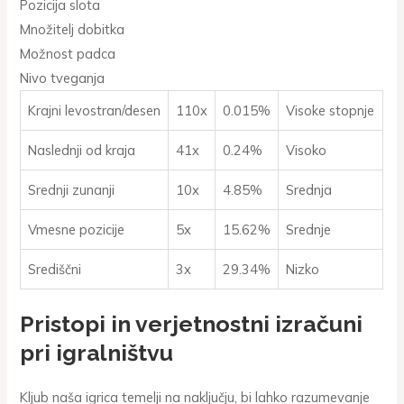
Pozicija slota
Množitelj dobitka
Možnost padca
Nivo tveganja
Krajni levostran/desen
110x
0.015%
Visoke stopnje
Naslednji od kraja
41x
0.24%
Visoko
Srednji zunanji
10x
4.85%
Srednja
Vmesne pozicije
5x
15.62%
Srednje
Središčni
3x
29.34%
Nizko
Pristopi in verjetnostni izračuni
pri igralništvu
Kljub naša igrica temelji na naključju, bi lahko razumevanje