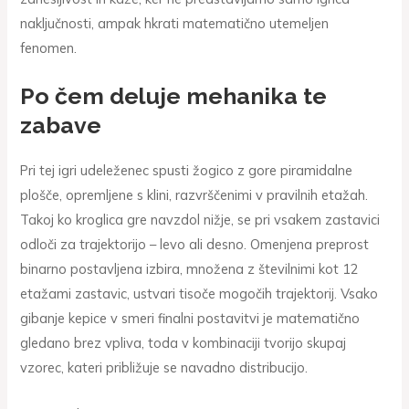
naključnosti, ampak hkrati matematično utemeljen
fenomen.
Po čem deluje mehanika te
zabave
Pri tej igri udeleženec spusti žogico z gore piramidalne
plošče, opremljene s klini, razvrščenimi v pravilnih etažah.
Takoj ko kroglica gre navzdol nižje, se pri vsakem zastavici
odloči za trajektorijo – levo ali desno. Omenjena preprost
binarno postavljena izbira, množena z številnimi kot 12
etažami zastavic, ustvari tisoče mogočih trajektorij. Vsako
gibanje kepice v smeri finalni postavitvi je matematično
gledano brez vpliva, toda v kombinaciji tvorijo skupaj
vzorec, kateri približuje se navadno distribucijo.