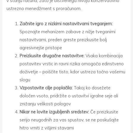
v stanju računa, zato je bistvenega nivoja konzervativno
ustrezno menedžment s proračunom.
Začnite igro z nizkimi nastavitvami tveganjem:
Spoznajte mehanizem zabave z nižje tveganimi
nastavitvami, preden greste preizkusite bolj
agresivnejše pristope
Preizkusite drugačne nastavitve:
Vsaka kombinacija
postavitev vrstic in ravni rizika omogoča edinstveno
doživetje – poiščite tisto, kdor ustreza točno vašemu
slogu
Vzpostavite cilje poplačila:
Takoj ko dosežete
določen vsoto, pridržite o ustavitvi igralne seje ali
znižanju velikosti pologov
Nikar ne lovite izgubljenih sredstev:
Če preizkusite
serijo neugodnih za vas spustov, se ne poskušajte
hitro vrniti z višjimi stavami