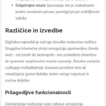
Dolgotrajna vizura:
Spoznanje, ker je vsakokraten
padec neodvisen proces, pomaga pri pri vzdržljivosti
taktike
Različice in izvedbe
Digitalna napredek je naši igri dovolila neskončne različice.
Drugačne internetne strani omogočajo spremenljivo število
etaž – od osmih do šestnajstih – kar posledično drastično
še spremeni verjetnostne možne scenarije. Številne variante
vsebujejo multiplikatorje, bonusne posebne reže ali
naraščajoče grand dobitke, kateri večajo napetost in
možne dobitke.
Prilagodljive funkcionalnosti
Dandanašnje realizacije naše zabave omogočajo