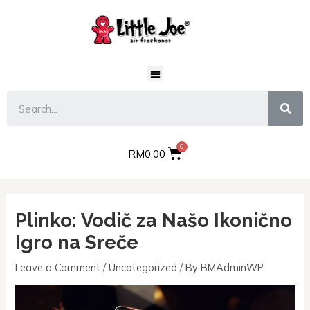
RM
0.00
Plinko: Vodič za Našo Ikonično
Igro na Sreče
Leave a Comment
/
Uncategorized
/ By
BMAdminWP