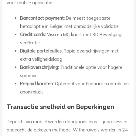
voor mobile applicatie.
Bancontact payment:
De meest toegepaste
betaaloptie in Belgie, met onmiddellijke validatie
Credit cards:
Visa en MC kaart met 3D Beveiligings
verificatie
Digitale portefeuilles:
Rapid overschrijvingen met
extra veiligheidslaag
Bankoverschrijving:
Traditionele optie voor hogere
sommen
Prepaid kaarten:
Optimaal voor financiële controle en
anonimiteit
Transactie snelheid en Beperkingen
Deposits via mobiel worden doorgaans direct geprocessed,
ongeacht de gekozen methode. Withdrawals worden in 24