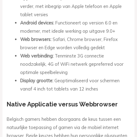
verder, met inbegrip van Apple telefoon en Apple
tablet versies
Android devices:
Functioneert op version 6.0 en
moderner, met ideale werking op uitgave 9.0+
Web browsers:
Safari, Chrome browser, Firefox
browser en Edge worden volledig gedekt
Web verbinding:
Tenminste 3G connectie
noodzakelijk, 4G of WiFi netwerk gepreferred voor
optimale speelbeleving
Display grootte:
Geoptimaliseerd voor schermen
vanaf 4 inch tot tablets van 12 inches
Native Applicatie versus Webbrowser
Belgisch gamers hebben doorgaans de keus tussen een
natuurlijke toepassing of gamen via de mobiel internet
browser. Beide keuzes hebben hun persoonlijke pluspunten.