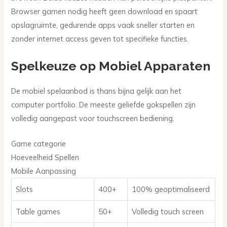
Browser gamen nodig heeft geen download en spaart
opslagruimte, gedurende apps vaak sneller starten en
zonder internet access geven tot specifieke functies.
Spelkeuze op Mobiel Apparaten
De mobiel spelaanbod is thans bijna gelijk aan het
computer portfolio. De meeste geliefde gokspellen zijn
volledig aangepast voor touchscreen bediening.
Game categorie
Hoeveelheid Spellen
Mobile Aanpassing
Slots
400+
100% geoptimaliseerd
Table games
50+
Volledig touch screen