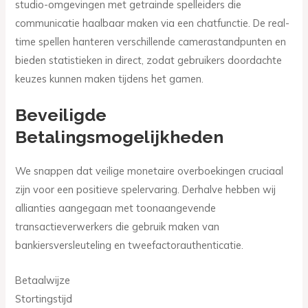
studio-omgevingen met getrainde spelleiders die
communicatie haalbaar maken via een chatfunctie. De real-
time spellen hanteren verschillende camerastandpunten en
bieden statistieken in direct, zodat gebruikers doordachte
keuzes kunnen maken tijdens het gamen.
Beveiligde
Betalingsmogelijkheden
We snappen dat veilige monetaire overboekingen cruciaal
zijn voor een positieve spelervaring. Derhalve hebben wij
allianties aangegaan met toonaangevende
transactieverwerkers die gebruik maken van
bankiersversleuteling en tweefactorauthenticatie.
Betaalwijze
Stortingstijd