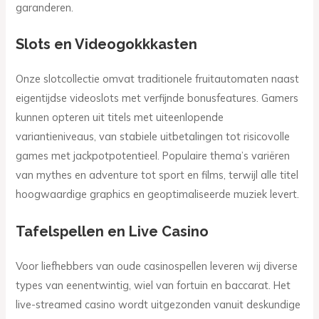
garanderen.
Slots en Videogokkkasten
Onze slotcollectie omvat traditionele fruitautomaten naast
eigentijdse videoslots met verfijnde bonusfeatures. Gamers
kunnen opteren uit titels met uiteenlopende
variantieniveaus, van stabiele uitbetalingen tot risicovolle
games met jackpotpotentieel. Populaire thema’s variëren
van mythes en adventure tot sport en films, terwijl alle titel
hoogwaardige graphics en geoptimaliseerde muziek levert.
Tafelspellen en Live Casino
Voor liefhebbers van oude casinospellen leveren wij diverse
types van eenentwintig, wiel van fortuin en baccarat. Het
live-streamed casino wordt uitgezonden vanuit deskundige