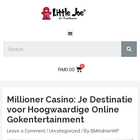
RM
0.00
Millioner Casino: Je Destinatie
voor Hoogwaardige Online
Gokentertainment
Leave a Comment
/
Uncategorized
/ By
BMAdminWP