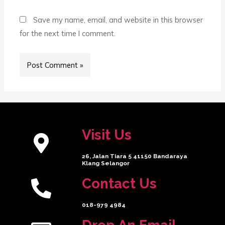
Save my name, email, and website in this browser
for the next time I comment.
Visit Us
26, Jalan Tiara 5 41150 Bandaraya
Klang Selangor
Contact Us
018-979 4984