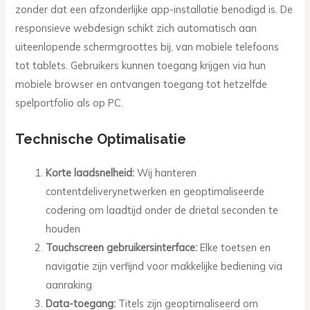
zonder dat een afzonderlijke app-installatie benodigd is. De
responsieve webdesign schikt zich automatisch aan
uiteenlopende schermgroottes bij, van mobiele telefoons
tot tablets. Gebruikers kunnen toegang krijgen via hun
mobiele browser en ontvangen toegang tot hetzelfde
spelportfolio als op PC.
Technische Optimalisatie
Korte laadsnelheid:
Wij hanteren
contentdeliverynetwerken en geoptimaliseerde
codering om laadtijd onder de drietal seconden te
houden
Touchscreen gebruikersinterface:
Elke toetsen en
navigatie zijn verfijnd voor makkelijke bediening via
aanraking
Data-toegang:
Titels zijn geoptimaliseerd om