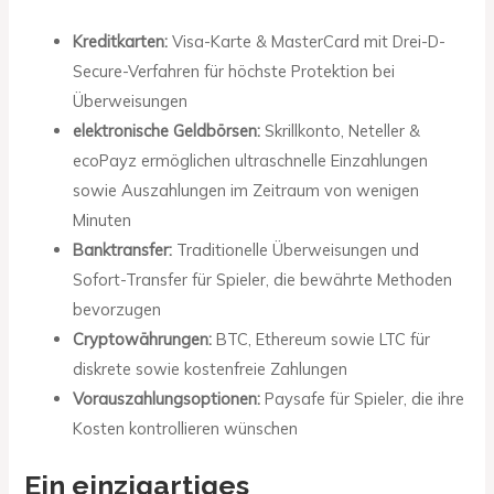
Kreditkarten:
Visa-Karte & MasterCard mit Drei-D-
Secure-Verfahren für höchste Protektion bei
Überweisungen
elektronische Geldbörsen:
Skrillkonto, Neteller &
ecoPayz ermöglichen ultraschnelle Einzahlungen
sowie Auszahlungen im Zeitraum von wenigen
Minuten
Banktransfer:
Traditionelle Überweisungen und
Sofort-Transfer für Spieler, die bewährte Methoden
bevorzugen
Cryptowährungen:
BTC, Ethereum sowie LTC für
diskrete sowie kostenfreie Zahlungen
Vorauszahlungsoptionen:
Paysafe für Spieler, die ihre
Kosten kontrollieren wünschen
Ein einzigartiges