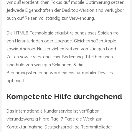
wir außerordentlichen Fokus auf mobile Optimierung setzen.
Jedwede Eigenschaften der Desktop-Version sind verfügbar
auch auf Reisen vollständig zur Verwendung.
Die HTML5-Technologie erlaubt reibungsloses Spielen frei
von Herunterladen oder Upgrade. Gleichermaßen Apple-
sowie Android-Nutzer ziehen Nutzen von zügigen Load-
Zeiten sowie verständlicher Bedienung. Titel beginnen
innerhalb von wenigen Sekunden, & die
Berührungssteuerung ward eigens für mobiler Devices
optimiert.
Kompetente Hilfe durchgehend
Das internationale Kundenservice ist verfügbar
vierundzwanzig h pro Tag, 7 Tage die Week zur
Kontaktaufnahme. Deutschsprachige Teammitglieder