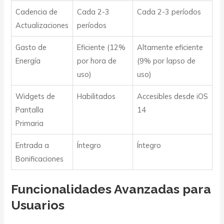
Cadencia de
Cada 2-3
Cada 2-3 períodos
Actualizaciones
períodos
Gasto de
Eficiente (12%
Altamente eficiente
Energía
por hora de
(9% por lapso de
uso)
uso)
Widgets de
Habilitados
Accesibles desde iOS
Pantalla
14
Primaria
Entrada a
Íntegro
Íntegro
Bonificaciones
Funcionalidades Avanzadas para
Usuarios