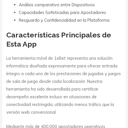
Análisis comparativo entre Dispositivos
Capacidades Sofisticadas para Apostadores
Resguardo y Confidencialidad en la Plataforma
Características Principales de
Esta App
La herramienta móvil de 1xBet representa una solución
informática diseñada expresamente para ofrecer entrada
íntegro a cada uno de los prestaciones de jugadas y juegos
de sala de juego desde cada localización. Nuestra
herramienta ha sido desarrollada para certificar
desempeño excelente incluso en situaciones de
conectividad restringida, utilizando menos tráfico que la
versión web convencional.
Mediante más de 400,000 apostadores operativos