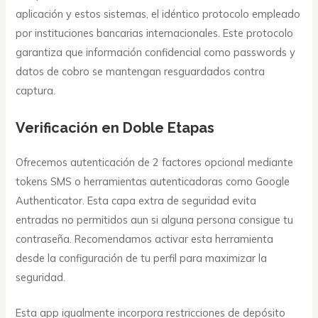
aplicación y estos sistemas, el idéntico protocolo empleado
por instituciones bancarias internacionales. Este protocolo
garantiza que información confidencial como passwords y
datos de cobro se mantengan resguardados contra
captura.
Verificación en Doble Etapas
Ofrecemos autenticación de 2 factores opcional mediante
tokens SMS o herramientas autenticadoras como Google
Authenticator. Esta capa extra de seguridad evita
entradas no permitidos aun si alguna persona consigue tu
contraseña. Recomendamos activar esta herramienta
desde la configuración de tu perfil para maximizar la
seguridad.
Esta app igualmente incorpora restricciones de depósito