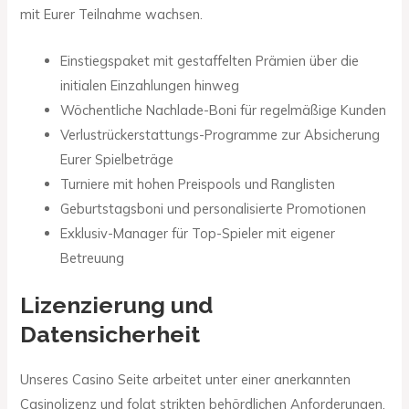
mit Eurer Teilnahme wachsen.
Einstiegspaket mit gestaffelten Prämien über die
initialen Einzahlungen hinweg
Wöchentliche Nachlade-Boni für regelmäßige Kunden
Verlustrückerstattungs-Programme zur Absicherung
Eurer Spielbeträge
Turniere mit hohen Preispools und Ranglisten
Geburtstagsboni und personalisierte Promotionen
Exklusiv-Manager für Top-Spieler mit eigener
Betreuung
Lizenzierung und
Datensicherheit
Unseres Casino Seite arbeitet unter einer anerkannten
Casinolizenz und folgt strikten behördlichen Anforderungen.