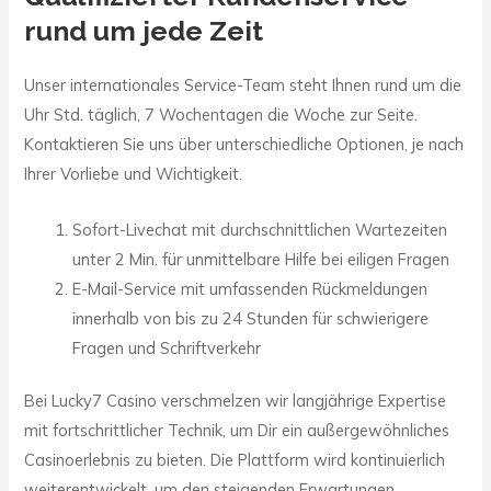
rund um jede Zeit
Unser internationales Service-Team steht Ihnen rund um die
Uhr Std. täglich, 7 Wochentagen die Woche zur Seite.
Kontaktieren Sie uns über unterschiedliche Optionen, je nach
Ihrer Vorliebe und Wichtigkeit.
Sofort-Livechat mit durchschnittlichen Wartezeiten
unter 2 Min. für unmittelbare Hilfe bei eiligen Fragen
E-Mail-Service mit umfassenden Rückmeldungen
innerhalb von bis zu 24 Stunden für schwierigere
Fragen und Schriftverkehr
Bei Lucky7 Casino verschmelzen wir langjährige Expertise
mit fortschrittlicher Technik, um Dir ein außergewöhnliches
Casinoerlebnis zu bieten. Die Plattform wird kontinuierlich
weiterentwickelt, um den steigenden Erwartungen