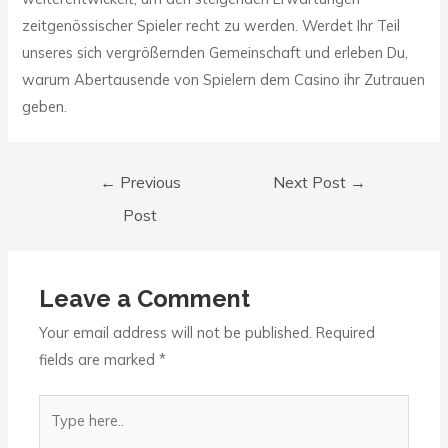
zeitgenössischer Spieler recht zu werden. Werdet Ihr Teil
unseres sich vergrößernden Gemeinschaft und erleben Du,
warum Abertausende von Spielern dem Casino ihr Zutrauen
geben.
←
Previous
Next Post
→
Post
Leave a Comment
Your email address will not be published.
Required
fields are marked
*