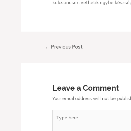
kölcsönösen vethetik egybe készsége
←
Previous Post
Leave a Comment
Your email address will not be publis