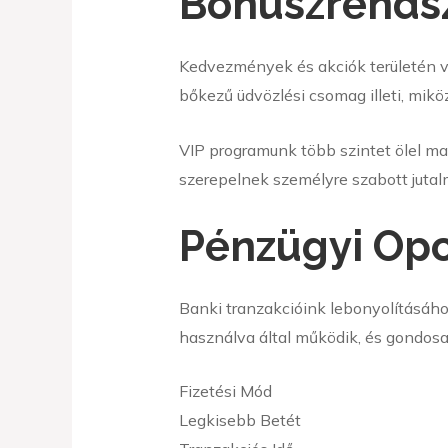
Bónuszrendsz
Kedvezmények és akciók területén vá
bőkezű üdvözlési csomag illeti, mik
VIP programunk több szintet ölel m
szerepelnek személyre szabott jutal
Pénzügyi Opc
Banki tranzakcióink lebonyolításáho
használva által működik, és gondosan
Fizetési Mód
Legkisebb Betét