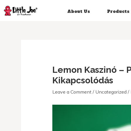
About Us
Products
Lemon Kaszinó – P
Kikapcsolódás
Leave a Comment
/
Uncategorized
/