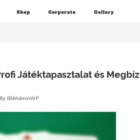
Shop
Corporate
Gallery
rofi Játéktapasztalat és Megbí
 By
BMAdminWP