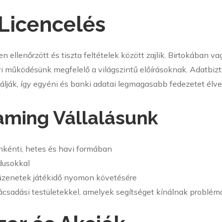
 Licencelés
lenőrzött és tiszta feltételek között zajlik. Birtokában va
 működésünk megfelelő a világszintű előírásoknak. Adatbizt
lják, így egyéni és banki adatai legmagasabb fedezetet élv
aming Vállalásunk
nkénti, hetes és havi formában
ódusokkal
üzenetek játékidő nyomon követésére
nácsadási testületekkel, amelyek segítséget kínálnak problé