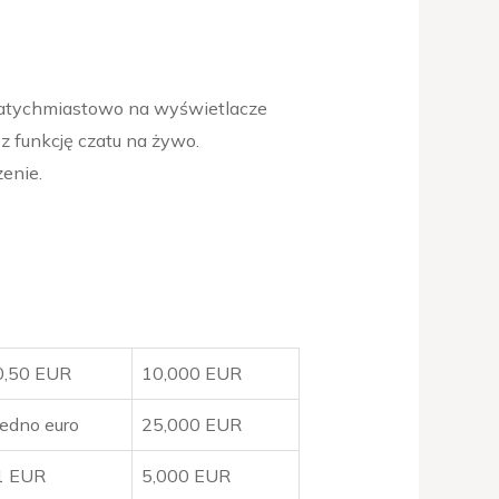
 natychmiastowo na wyświetlacze
z funkcję czatu na żywo.
enie.
0,50 EUR
10,000 EUR
Jedno euro
25,000 EUR
1 EUR
5,000 EUR