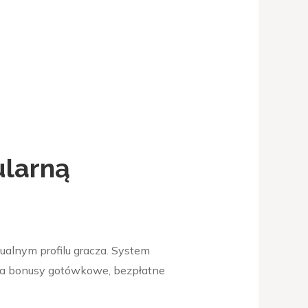
ularną
ualnym profilu gracza. System
 na bonusy gotówkowe, bezpłatne