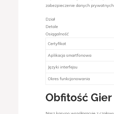
zabezpieczenie danych prywatnych j
Dział
Detale
Osiągalność
Certyfikat
Aplikacja smartfonowa
Języki interfejsu
Okres funkcjonowania
Obfitość Gier
Nasz kasyno współpracuje z czołowy