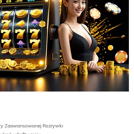
ty Zaawansowanej Rozrywki