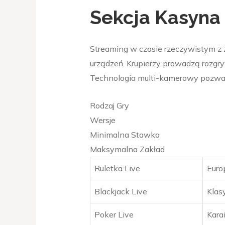
Sekcja Kasyna
Streaming w czasie rzeczywistym z
urządzeń. Krupierzy prowadzą rozgry
Technologia multi-kamerowy pozwal
Rodzaj Gry
Wersje
Minimalna Stawka
Maksymalna Zakład
Ruletka Live
Euro
Blackjack Live
Klas
Poker Live
Kara