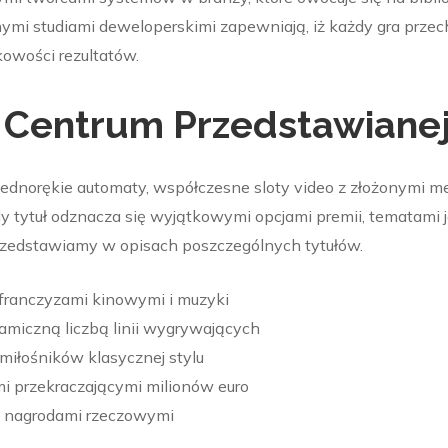
ymi studiami deweloperskimi zapewniają, iż każdy gra przec
kowości rezultatów.
– Centrum Przedstawianej 
 jednorękie automaty, współczesne sloty video z złożonymi 
y tytuł odznacza się wyjątkowymi opcjami premii, tematami
 przedstawiamy w opisach poszczególnych tytułów.
 franczyzami kinowymi i muzyki
iczną liczbą linii wygrywających
iłośników klasycznej stylu
i przekraczającymi milionów euro
i nagrodami rzeczowymi