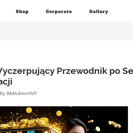
Shop
Corporate
Gallery
yczerpujący Przewodnik po Se
cji
 By
BMAdminWP