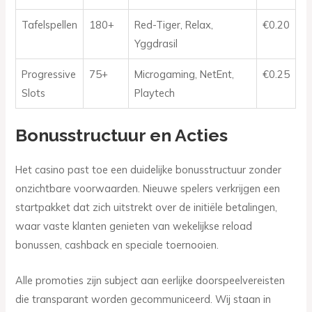
Tafelspellen
180+
Red-Tiger, Relax,
€0.20
Yggdrasil
Progressive
75+
Microgaming, NetEnt,
€0.25
Slots
Playtech
Bonusstructuur en Acties
Het casino past toe een duidelijke bonusstructuur zonder
onzichtbare voorwaarden. Nieuwe spelers verkrijgen een
startpakket dat zich uitstrekt over de initiële betalingen,
waar vaste klanten genieten van wekelijkse reload
bonussen, cashback en speciale toernooien.
Alle promoties zijn subject aan eerlijke doorspeelvereisten
die transparant worden gecommuniceerd. Wij staan in