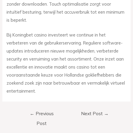
zonder downloaden. Touch optimalisatie zorgt voor
intuïtief besturing, terwijl het accuverbruik tot een minimum
is beperkt.
Bij Koningbet casino investeert we continue in het
verbeteren van de gebruikerservaring. Reguliere software-
updates introduceren nieuwe mogelijkheden, verbeterde
security en verruiming van het assortiment. Onze inzet aan
excellentie en innovatie maakt ons casino tot een
vooraanstaande keuze voor Hollandse gokliefhebbers die
zoekend zoek zijn naar betrouwbaar en vermakelijk virtueel
entertainment.
←
Previous
Next Post
→
Post