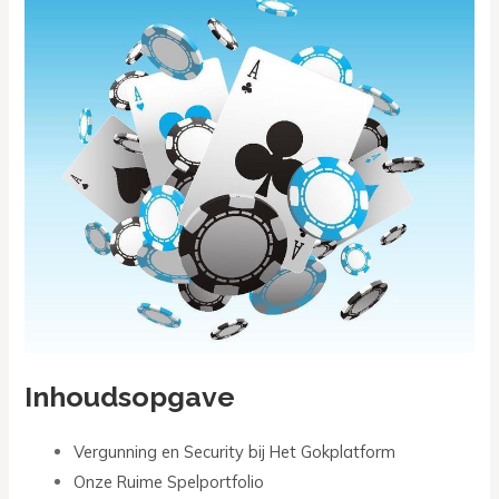
Inhoudsopgave
Vergunning en Security bij Het Gokplatform
Onze Ruime Spelportfolio