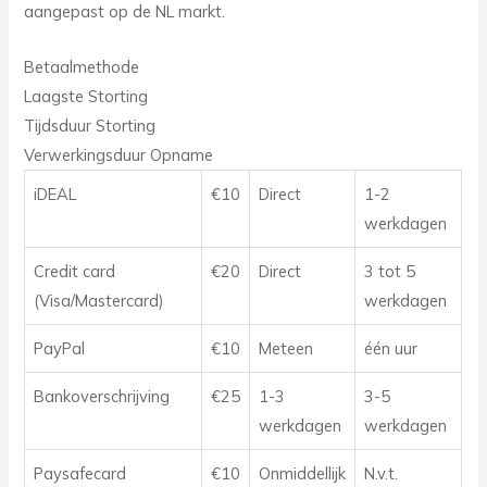
aangepast op de NL markt.
Betaalmethode
Laagste Storting
Tijdsduur Storting
Verwerkingsduur Opname
iDEAL
€10
Direct
1-2
werkdagen
Credit card
€20
Direct
3 tot 5
(Visa/Mastercard)
werkdagen
PayPal
€10
Meteen
één uur
Bankoverschrijving
€25
1-3
3-5
werkdagen
werkdagen
Paysafecard
€10
Onmiddellijk
N.v.t.