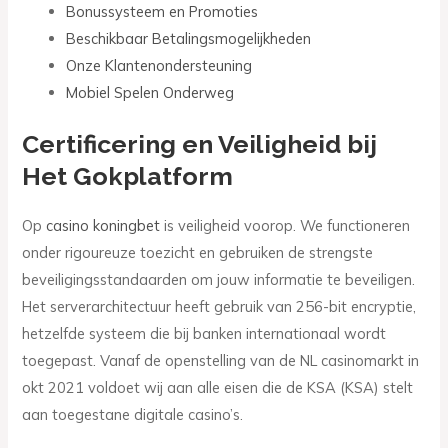
Bonussysteem en Promoties
Beschikbaar Betalingsmogelijkheden
Onze Klantenondersteuning
Mobiel Spelen Onderweg
Certificering en Veiligheid bij
Het Gokplatform
Op
casino koningbet
is veiligheid voorop. We functioneren
onder rigoureuze toezicht en gebruiken de strengste
beveiligingsstandaarden om jouw informatie te beveiligen.
Het serverarchitectuur heeft gebruik van 256-bit encryptie,
hetzelfde systeem die bij banken internationaal wordt
toegepast. Vanaf de openstelling van de NL casinomarkt in
okt 2021 voldoet wij aan alle eisen die de KSA (KSA) stelt
aan toegestane digitale casino’s.