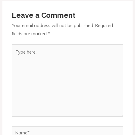
Leave a Comment
Your email address will not be published.
Required
fields are marked
*