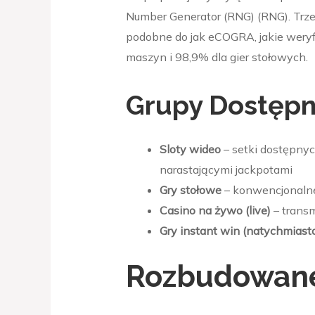
Number Generator (RNG) (RNG). Trzeb
podobne do jak eCOGRA, jakie weryfi
maszyn i 98,9% dla gier stołowych.
Grupy Dostęp
Sloty wideo
– setki dostępny
narastającymi jackpotami
Gry stołowe
– konwencjonalne 
Casino na żywo (live)
– trans
Gry instant win (natychmias
Rozbudowane