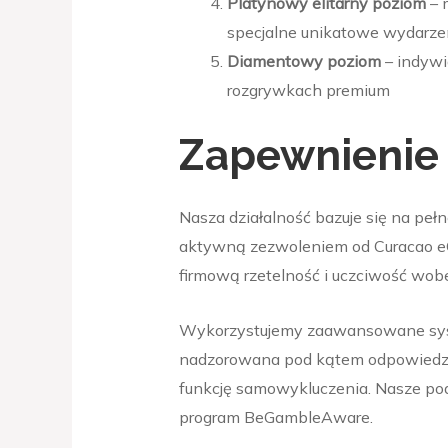
Platynowy elitarny poziom
– 
specjalne unikatowe wydarze
Diamentowy poziom
– indywi
rozgrywkach premium
Zapewnienie 
Nasza działalność bazuje się na pełn
aktywną zezwoleniem od Curacao eGam
firmową rzetelność i uczciwość wobe
Wykorzystujemy zaawansowane syste
nadzorowana pod kątem odpowiedzial
funkcję samowykluczenia. Nasze pode
program BeGambleAware.