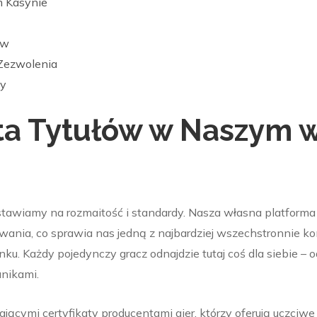
m Kasynie
ów
Zezwolenia
zy
ta Tytułów w Naszym 
tawiamy na rozmaitość i standardy. Nasza własna platforma o
nia, co sprawia nas jedną z najbardziej wszechstronnie k
u. Każdy pojedynczy gracz odnajdzie tutaj coś dla siebie –
nikami.
jącymi certyfikaty producentami gier, którzy oferują uczciw