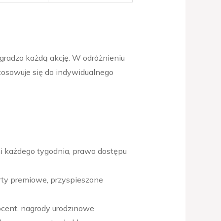
gradza każdą akcję. W odróżnieniu
tosowuje się do indywidualnego
i każdego tygodnia, prawo dostępu
rty premiowe, przyspieszone
ocent, nagrody urodzinowe