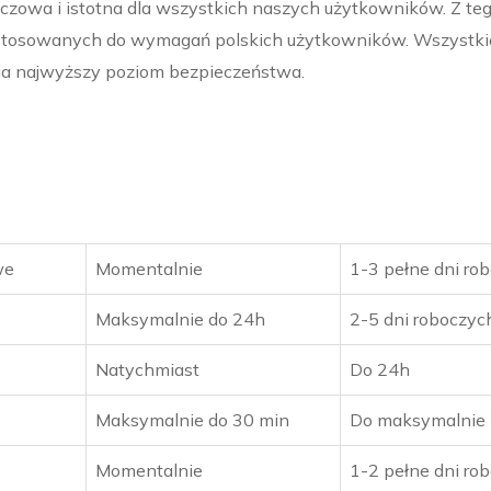
luczowa i istotna dla wszystkich naszych użytkowników. Z t
ostosowanych do wymagań polskich użytkowników. Wszystki
ia najwyższy poziom bezpieczeństwa.
we
Momentalnie
1-3 pełne dni ro
Maksymalnie do 24h
2-5 dni roboczyc
Natychmiast
Do 24h
Maksymalnie do 30 min
Do maksymalnie
Momentalnie
1-2 pełne dni ro