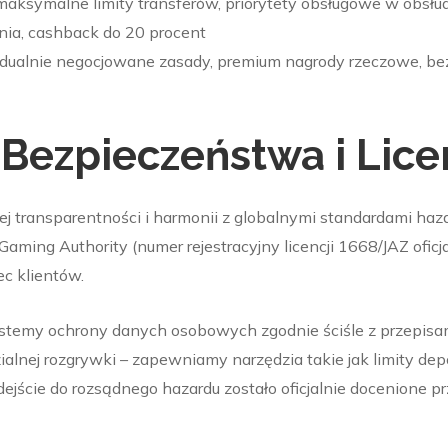
maksymalne limity transferów, priorytety obsługowe w obsłu
nia, cashback do 20 procent
dualnie negocjowane zasady, premium nagrody rzeczowe, be
Bezpieczeństwa i Licen
ej transparentności i harmonii z globalnymi standardami haza
ing Authority (numer rejestracyjny licencji 1668/JAZ oficja
c klientów.
my ochrony danych osobowych zgodnie ściśle z przepisami
nej rozgrywki – zapewniamy narzędzia takie jak limity dep
jście do rozsądnego hazardu zostało oficjalnie docenione prz