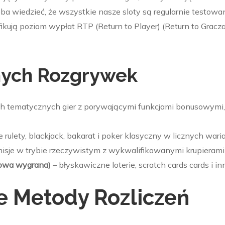
a wiedzieć, że wszystkie nasze sloty są regularnie testowan
kują poziom wypłat RTP (Return to Player) (Return to Gracza
nych Rozgrywek
ch tematycznych gier z porywającymi funkcjami bonusowymi
rulety, blackjack, bakarat i poker klasyczny w licznych wari
misje w trybie rzeczywistym z wykwalifikowanymi krupiera
towa wygrana)
– błyskawiczne loterie, scratch cards cards i 
 Metody Rozliczeń