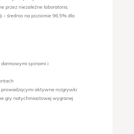
e przez niezależne laboratoria,
) – średnio na poziomie 96,5% dla
, darmowymi spinami i
antach
mi prowadzącymi aktywne rozgrywki
inne gry natychmiastowej wygranej