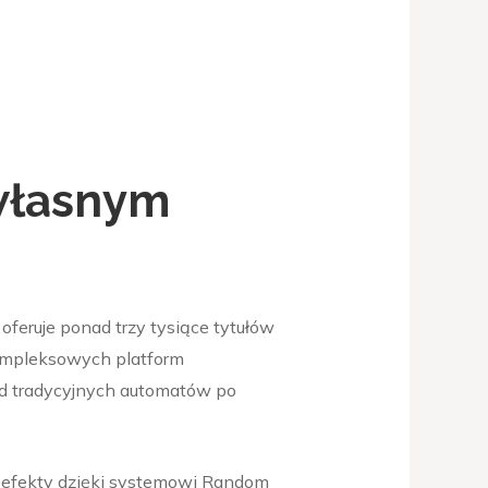
własnym
feruje ponad trzy tysiące tytułów
ompleksowych platform
 od tradycyjnych automatów po
e efekty dzięki systemowi Random