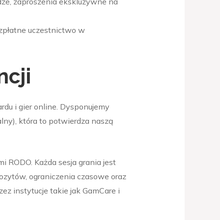
dze, zaproszenia ekskluzywne na
zpłatne uczestnictwo w
cji
rdu i gier online. Dysponujemy
lny), która to potwierdza naszą
 RODO. Każda sesja grania jest
ozytów, ograniczenia czasowe oraz
ez instytucje takie jak GamCare i