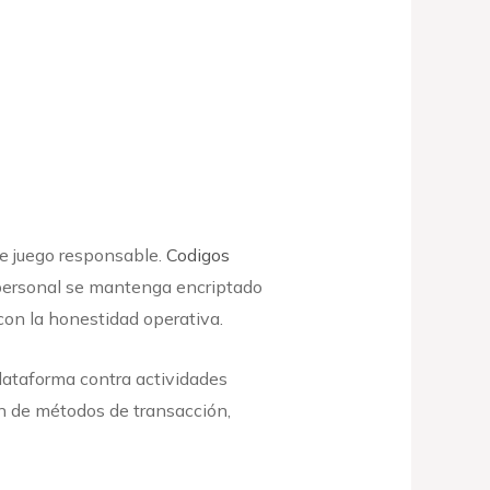
e juego responsable.
Codigos
 personal se mantenga encriptado
on la honestidad operativa.
plataforma contra actividades
ón de métodos de transacción,