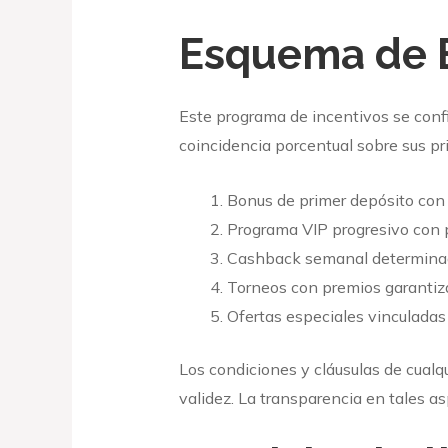
Esquema de B
Este programa de incentivos se config
coincidencia porcentual sobre sus p
Bonus de primer depósito con
Programa VIP progresivo con p
Cashback semanal determinad
Torneos con premios garantizad
Ofertas especiales vinculadas
Los condiciones y cláusulas de cualq
validez. La transparencia en tales 