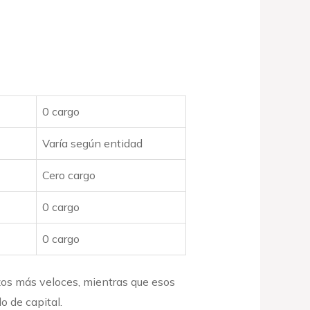
0 cargo
Varía según entidad
Cero cargo
0 cargo
0 cargo
lazos más veloces, mientras que esos
o de capital.