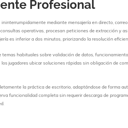
liente Profesional
ininterrumpidamente mediante mensajería en directo, correo e
consultas operativas, procesan peticiones de extracción y asi
ía es inferior a dos minutos, priorizando la resolución eficie
 temas habituales sobre validación de datos, funcionamiento 
 los jugadores ubicar soluciones rápidas sin obligación de co
etamente la práctica de escritorio, adaptándose de forma aut
erva funcionalidad completa sin requerir descarga de program
d.