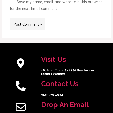
Save my name, email, and website in this browser
for the next time I comment.
Visit Us
26, Jalan Tiara 5 41150 Bandaraya
Klang Selangor
Contact Us
018-979 4984
Drop An Email