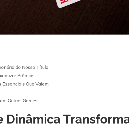
onária do Nosso Título
aximizar Prêmios
os Essenciais Que Valem
om Outros Games
e Dinâmica Transform