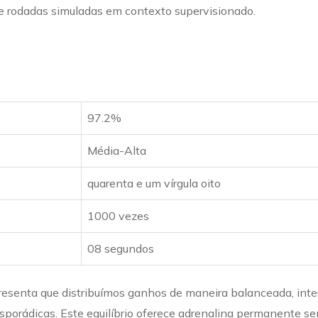
e rodadas simuladas em contexto supervisionado.
97.2%
Média-Alta
quarenta e um vírgula oito
1000 vezes
08 segundos
resenta que distribuímos ganhos de maneira balanceada, int
sporádicas. Este equilíbrio oferece adrenalina permanente s