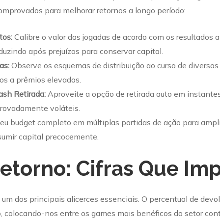
comprovados para melhorar retornos a longo período:
tos:
Calibre o valor das jogadas de acordo com os resultados 
uzindo após prejuízos para conservar capital.
as:
Observe os esquemas de distribuição ao curso de diversa
s a prêmios elevadas.
ash Retirada:
Aproveite a opção de retirada auto em instante
rovadamente voláteis.
eu budget completo em múltiplas partidas de ação para ampli
umir capital precocemente.
Retorno: Cifras Que Im
 um dos principais alicerces essenciais. O percentual de devo
to, colocando-nos entre os games mais benéficos do setor co