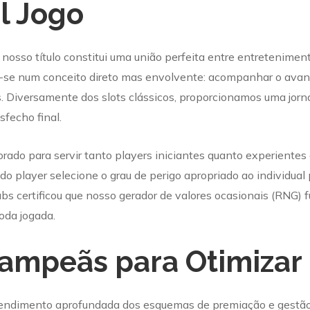
l Jogo
nosso título constitui uma união perfeita entre entretenimen
-se num conceito direto mas envolvente: acompanhar o avan
. Diversamente dos slots clássicos, proporcionamos uma jor
fecho final.
rado para servir tanto players iniciantes quanto experientes 
do player selecione o grau de perigo apropriado ao individual
s certificou que nosso gerador de valores ocasionais (RNG) f
oda jogada.
Campeãs para Otimizar
ntendimento aprofundada dos esquemas de premiação e gestão 