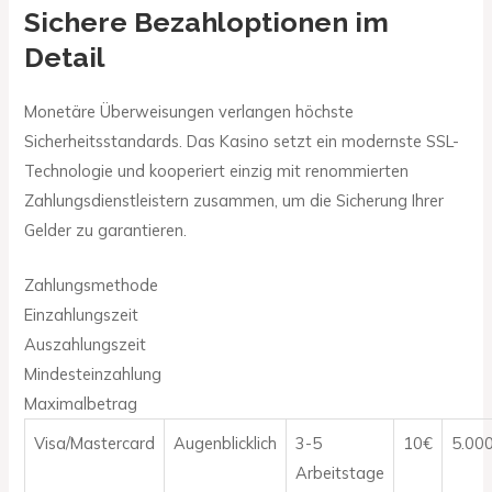
Sichere Bezahloptionen im
Detail
Monetäre Überweisungen verlangen höchste
Sicherheitsstandards. Das Kasino setzt ein modernste SSL-
Technologie und kooperiert einzig mit renommierten
Zahlungsdienstleistern zusammen, um die Sicherung Ihrer
Gelder zu garantieren.
Zahlungsmethode
Einzahlungszeit
Auszahlungszeit
Mindesteinzahlung
Maximalbetrag
Visa/Mastercard
Augenblicklich
3-5
10€
5.00
Arbeitstage