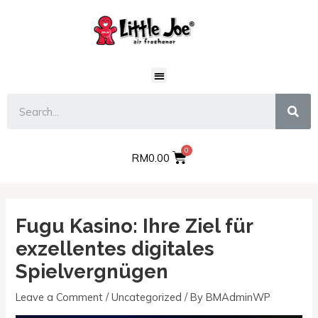
RM
0.00
Fugu Kasino: Ihre Ziel für
exzellentes digitales
Spielvergnügen
Leave a Comment
/
Uncategorized
/ By
BMAdminWP