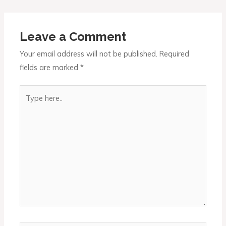
Leave a Comment
Your email address will not be published.
Required
fields are marked
*