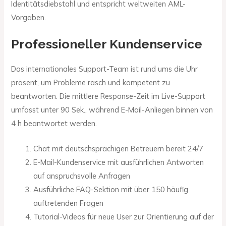
Identitätsdiebstahl und entspricht weltweiten AML-
Vorgaben.
Professioneller Kundenservice
Das internationales Support-Team ist rund ums die Uhr
präsent, um Probleme rasch und kompetent zu
beantworten. Die mittlere Response-Zeit im Live-Support
umfasst unter 90 Sek., während E-Mail-Anliegen binnen von
4 h beantwortet werden.
Chat mit deutschsprachigen Betreuern bereit 24/7
E-Mail-Kundenservice mit ausführlichen Antworten
auf anspruchsvolle Anfragen
Ausführliche FAQ-Sektion mit über 150 häufig
auftretenden Fragen
Tutorial-Videos für neue User zur Orientierung auf der