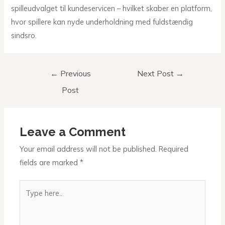
spilleudvalget til kundeservicen – hvilket skaber en platform,
hvor spillere kan nyde underholdning med fuldstændig
sindsro.
←
Previous
Next Post
→
Post
Leave a Comment
Your email address will not be published.
Required
fields are marked
*