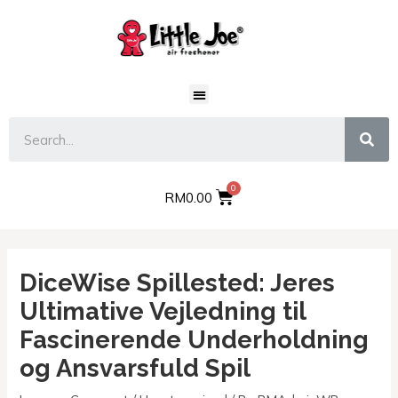
RM
0.00
DiceWise Spillested: Jeres
Ultimative Vejledning til
Fascinerende Underholdning
og Ansvarsfuld Spil