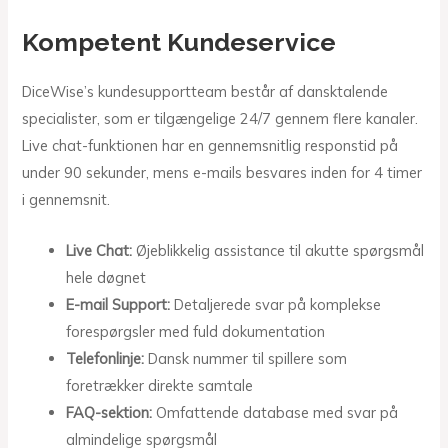
Kompetent Kundeservice
DiceWise’s kundesupportteam består af dansktalende
specialister, som er tilgængelige 24/7 gennem flere kanaler.
Live chat-funktionen har en gennemsnitlig responstid på
under 90 sekunder, mens e-mails besvares inden for 4 timer
i gennemsnit.
Live Chat:
Øjeblikkelig assistance til akutte spørgsmål
hele døgnet
E-mail Support:
Detaljerede svar på komplekse
forespørgsler med fuld dokumentation
Telefonlinje:
Dansk nummer til spillere som
foretrækker direkte samtale
FAQ-sektion:
Omfattende database med svar på
almindelige spørgsmål