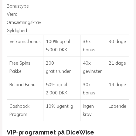
Bonustype
Værdi
Omsætningskrav
Gyldighed
Velkomstbonus
100% op til
35x
30 dage
5.000 DKK
bonus
Free Spins
200
40x
21 dage
Pakke
gratisrunder
gevinster
Reload Bonus
50% op til
30x
14 dage
2.000 DKK
bonus
Cashback
10% ugentlig
Ingen
Løbende
Program
krav
VIP-programmet på DiceWise