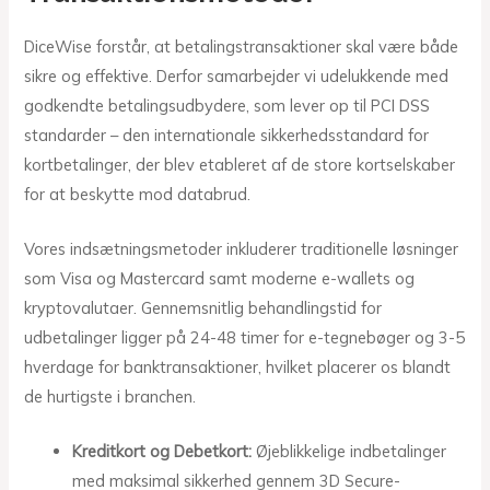
DiceWise forstår, at betalingstransaktioner skal være både
sikre og effektive. Derfor samarbejder vi udelukkende med
godkendte betalingsudbydere, som lever op til PCI DSS
standarder – den internationale sikkerhedsstandard for
kortbetalinger, der blev etableret af de store kortselskaber
for at beskytte mod databrud.
Vores indsætningsmetoder inkluderer traditionelle løsninger
som Visa og Mastercard samt moderne e-wallets og
kryptovalutaer. Gennemsnitlig behandlingstid for
udbetalinger ligger på 24-48 timer for e-tegnebøger og 3-5
hverdage for banktransaktioner, hvilket placerer os blandt
de hurtigste i branchen.
Kreditkort og Debetkort:
Øjeblikkelige indbetalinger
med maksimal sikkerhed gennem 3D Secure-