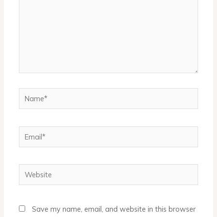
Save my name, email, and website in this browser