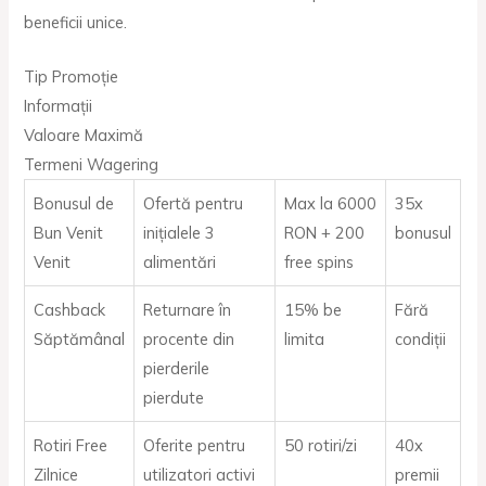
beneficii unice.
Tip Promoție
Informații
Valoare Maximă
Termeni Wagering
Bonusul de
Ofertă pentru
Max la 6000
35x
Bun Venit
inițialele 3
RON + 200
bonusul
Venit
alimentări
free spins
Cashback
Returnare în
15% be
Fără
Săptămânal
procente din
limita
condiții
pierderile
pierdute
Rotiri Free
Oferite pentru
50 rotiri/zi
40x
Zilnice
utilizatori activi
premii