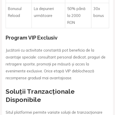
Bonusul
La depuneri
50% până
30x
Reload
următoare
la 2000
bonus
RON
Program VIP Exclusiv
Jucătorii cu activitate constantă pot beneficia de la
avantaje speciale: consultant personal dedicat, praguri de
retragere sporite, promoții pe măsură și acces la
evenimente exclusive. Orice etapă VIP deblochează
recompense gradual mai avantajoase.
Soluții Tranzacționale
Disponibile
Situl platformei permite variate soluții de tranzacționare