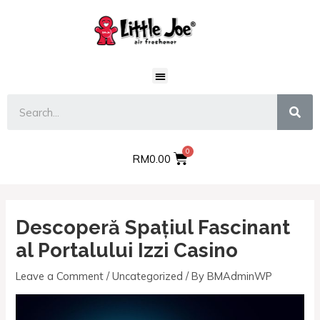
RM
0.00
Descoperă Spațiul Fascinant
al Portalului Izzi Casino
Leave a Comment
/
Uncategorized
/ By
BMAdminWP