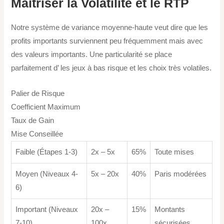
Maîtriser la Volatilité et le RTP
Notre système de variance moyenne-haute veut dire que les
profits importants surviennent peu fréquemment mais avec
des valeurs importants. Une particularité se place
parfaitement d’ les jeux à bas risque et les choix très volatiles.
Palier de Risque
Coefficient Maximum
Taux de Gain
Mise Conseillée
Faible (Étapes 1-3)
2x – 5x
65%
Toute mises
Moyen (Niveaux 4-
5x – 20x
40%
Paris modérées
6)
Important (Niveaux
20x –
15%
Montants
7-10)
100x
sécurisées