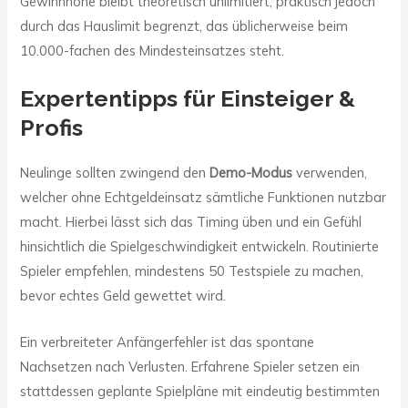
Gewinnhöhe bleibt theoretisch unlimitiert, praktisch jedoch
durch das Hauslimit begrenzt, das üblicherweise beim
10.000-fachen des Mindesteinsatzes steht.
Expertentipps für Einsteiger &
Profis
Neulinge sollten zwingend den
Demo-Modus
verwenden,
welcher ohne Echtgeldeinsatz sämtliche Funktionen nutzbar
macht. Hierbei lässt sich das Timing üben und ein Gefühl
hinsichtlich die Spielgeschwindigkeit entwickeln. Routinierte
Spieler empfehlen, mindestens 50 Testspiele zu machen,
bevor echtes Geld gewettet wird.
Ein verbreiteter Anfängerfehler ist das spontane
Nachsetzen nach Verlusten. Erfahrene Spieler setzen ein
stattdessen geplante Spielpläne mit eindeutig bestimmten