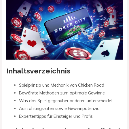
Inhaltsverzeichnis
Spielprinzip und Mechanik von Chicken Road
Bewährte Methoden zum optimale Gewinne
Was das Spiel gegenüber anderen unterscheidet
Auszahlungsraten sowie Gewinnpotenzial
Expertentipps für Einsteiger und Profis