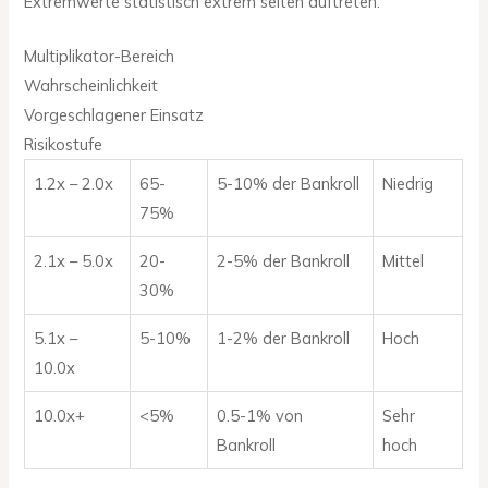
Extremwerte statistisch extrem selten auftreten.
Multiplikator-Bereich
Wahrscheinlichkeit
Vorgeschlagener Einsatz
Risikostufe
1.2x – 2.0x
65-
5-10% der Bankroll
Niedrig
75%
2.1x – 5.0x
20-
2-5% der Bankroll
Mittel
30%
5.1x –
5-10%
1-2% der Bankroll
Hoch
10.0x
10.0x+
<5%
0.5-1% von
Sehr
Bankroll
hoch