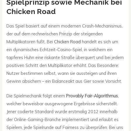
Spielprinzip sowie Mechanik bei
Chicken Road
Das Spiel basiert auf einem modernen Crash-Mechanismus,
der auf dem rechnerischen Prinzip der steigenden
Multiplikatoren fußt. Bei
Chicken Road
handelt es sich um
ein dynamisches Echtzeit-Casino-Spiel, in welchem ein
tapferes Huhn eine riskante Straße überquert und bei jedem
positiven Schritt den Multiplikator erhöht. Das Besondere:
Nutzer bestimmen selbst, wann sie aussteigen und ihren
Gewinn absichern – ein Balanceakt aus Gier sowie Vorsicht.
Die Spielmechanik folgt einem
Provably Fair-Algorithmus
,
welcher beweisbar ausgewogene Ergebnisse sicherstellt.
Jener codierte Standard wurde erstmalig 2012 innerhalb
der Online-Gaming-Branche implementiert und erlaubt es
Spielern, jede Spielrunde auf Fairness zu überprüfen. Bei uns