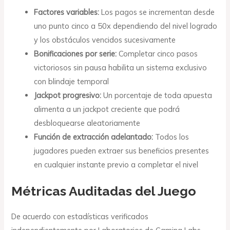
Factores variables:
Los pagos se incrementan desde
uno punto cinco a 50x dependiendo del nivel logrado
y los obstáculos vencidos sucesivamente
Bonificaciones por serie:
Completar cinco pasos
victoriosos sin pausa habilita un sistema exclusivo
con blindaje temporal
Jackpot progresivo:
Un porcentaje de toda apuesta
alimenta a un jackpot creciente que podrá
desbloquearse aleatoriamente
Función de extracción adelantado:
Todos los
jugadores pueden extraer sus beneficios presentes
en cualquier instante previo a completar el nivel
Métricas Auditadas del Juego
De acuerdo con estadísticas verificados