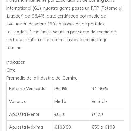
independientemente por Laboratorios de Gaming Labs
International (GLI), nuestro game posee un RTP (Retorno al
Jugador) del 96.4%, dato certificada por medio de
evaluación de sobre 100+ millones de de partidas
testeadas. Dicho índice se ubica por sobre del media del
sector y certifica asignaciones justas a medio-largo
término.
Indicador
Cifra
Promedio de la Industria del Gaming
Retorno Verificado
96,4%
94-96%
Varianza
Media
Variable
Apuesta Menor
€0.10
€0,20
Apuesta Máxima
€100,00
€50 a €100