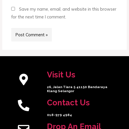
Save my name, email, and website in this browser
for the next time I comment.
Visit Us
26, Jalan Tiara 5 41150 Bandaraya
Klang Selangor
Contact Us
018-979 4984
Drop An Email