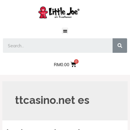
RM
0.00
ttcasino.net es