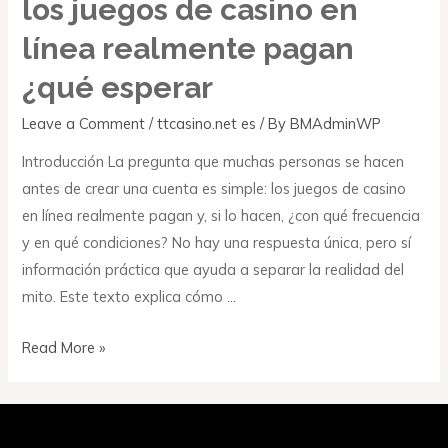
los juegos de casino en
línea realmente pagan
¿qué esperar
Leave a Comment
/
ttcasino.net es
/ By
BMAdminWP
Introducción La pregunta que muchas personas se hacen
antes de crear una cuenta es simple: los juegos de casino
en línea realmente pagan y, si lo hacen, ¿con qué frecuencia
y en qué condiciones? No hay una respuesta única, pero sí
información práctica que ayuda a separar la realidad del
mito. Este texto explica cómo …
Read More »