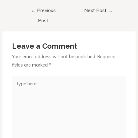
←
Previous
Next Post
→
Post
Leave a Comment
Your email address will not be published.
Required
fields are marked
*