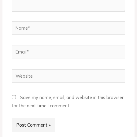
Save my name, email, and website in this browser
for the next time I comment.