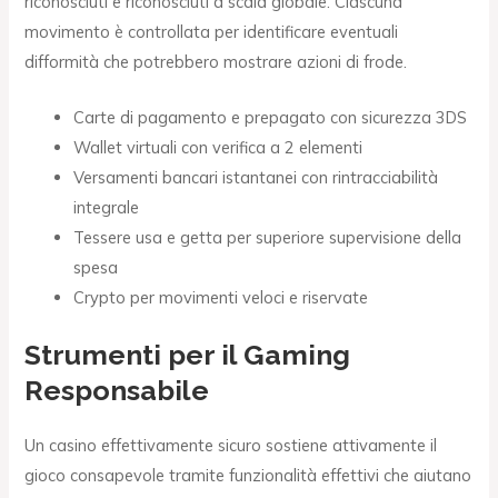
riconosciuti e riconosciuti a scala globale. Ciascuna
movimento è controllata per identificare eventuali
difformità che potrebbero mostrare azioni di frode.
Carte di pagamento e prepagato con sicurezza 3DS
Wallet virtuali con verifica a 2 elementi
Versamenti bancari istantanei con rintracciabilità
integrale
Tessere usa e getta per superiore supervisione della
spesa
Crypto per movimenti veloci e riservate
Strumenti per il Gaming
Responsabile
Un casino effettivamente sicuro sostiene attivamente il
gioco consapevole tramite funzionalità effettivi che aiutano