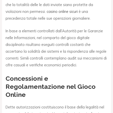
che la totalità delle le dati inviate siano protette da
violazioni non permessi.
casino online sicuri
è una
precedenza totale nelle sue operazioni giornaliere.
In base a elementi controllati dall’Autorità per le Garanzie
nelle Informazioni, nel comparto del gioco digitale
disciplinato risultano eseguiti controlli costanti che
accertano la solidità dei sistemi e la rispondenza alle regole
correnti. Simili controlli contemplano audit sui meccanismi di
cifre casuali e verifiche economici periodici.
Concessioni e
Regolamentazione nel Gioco
Online
Dette autorizzazioni costituiscono il base della legalità nel