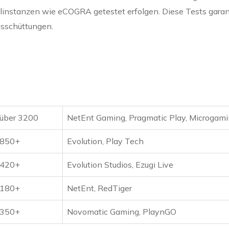
llinstanzen wie eCOGRA getestet erfolgen. Diese Tests gara
usschüttungen.
über 3200
NetEnt Gaming, Pragmatic Play, Microgam
850+
Evolution, Play Tech
420+
Evolution Studios, Ezugi Live
180+
NetEnt, RedTiger
350+
Novomatic Gaming, PlaynGO