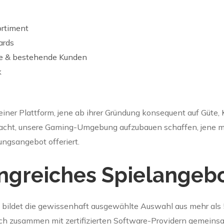
ortiment
ards
 & bestehende Kunden
k
 einer Plattform, jene ab ihrer Gründung konsequent auf Güte, 
gemacht, unsere Gaming-Umgebung aufzubauen schaffen, jene m
ngsangebot offeriert.
ngreiches Spielangeb
 bildet die gewissenhaft ausgewählte Auswahl aus mehr al
ich zusammen mit zertifizierten Software-Providern gemeinsa