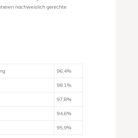
ntieren nachweislich gerechte
ing
96,4%
98.1%
97,8%
94,6%
95,9%