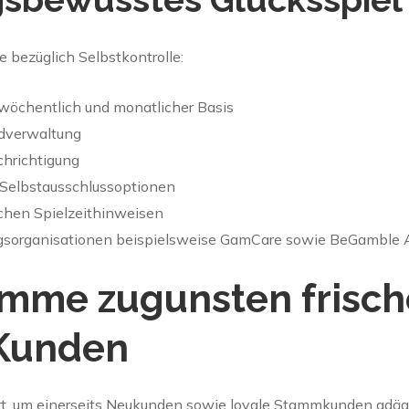
 bezüglich Selbstkontrolle:
, wöchentlich und monatlicher Basis
ldverwaltung
chrichtigung
 Selbstausschlussoptionen
chen Spielzeithinweisen
ungsorganisationen beispielsweise GamCare sowie BeGamble
mme zugunsten frisch
Kunden
, um einerseits Neukunden sowie loyale Stammkunden adäqu