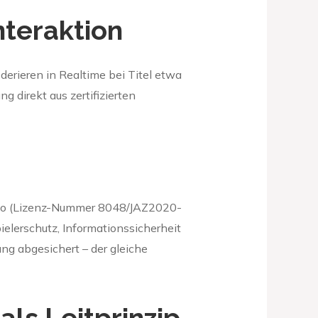
nteraktion
derieren in Realtime bei Titel etwa
g direkt aus zertifizierten
raçao (Lizenz-Nummer 8048/JAZ2020-
ielerschutz, Informationssicherheit
ng abgesichert – der gleiche
ls Leitprinzip