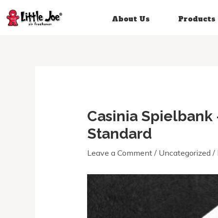
About Us
Products
Casinia Spielbank
Standard
Leave a Comment
/
Uncategorized
/