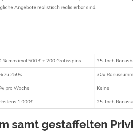
iche Angebote realistisch realisierbar sind.
 % maximal 500 € + 200 Gratisspins
35-fach Bonusb
% zu 250€
30x Bonussum
 % pro Woche
Keine
chstens 1.000€
25-fach Bonus
 samt gestaffelten Privi