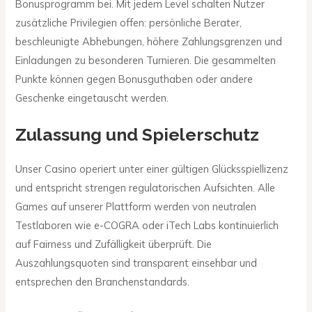
Bonusprogramm bei. Mit jedem Level schalten Nutzer
zusätzliche Privilegien offen: persönliche Berater,
beschleunigte Abhebungen, höhere Zahlungsgrenzen und
Einladungen zu besonderen Turnieren. Die gesammelten
Punkte können gegen Bonusguthaben oder andere
Geschenke eingetauscht werden.
Zulassung und Spielerschutz
Unser Casino operiert unter einer gültigen Glücksspiellizenz
und entspricht strengen regulatorischen Aufsichten. Alle
Games auf unserer Plattform werden von neutralen
Testlaboren wie e-COGRA oder iTech Labs kontinuierlich
auf Fairness und Zufälligkeit überprüft. Die
Auszahlungsquoten sind transparent einsehbar und
entsprechen den Branchenstandards.