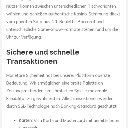
Nutzer können zwischen unterschiedlichen Tischvarianten
wählen und genießen authentische Kasino-Stimmung direkt
vom privaten Sofa aus. 21, Roulette, Baccarat und
unterschiedliche Game-Show-Formate stehen rund um die
Uhr zur Verfügung.
Sichere und schnelle
Transaktionen
Monetäre Sicherheit hat bei unserer Plattform oberste
Bedeutung. Wir ermöglichen eine breite Palette an
Zahlungsmethoden, um sämtlichen Spieler maximale
Flexibilität zu gewährleisten. Alle Transaktionen werden
durch SSL-Technologie nach Banking-Standard geschützt.
Karten:
Visa Karte und Mastercard mit unmittelbarer