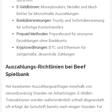
Gutschrift
E-Geldbörsen:
Moneybookers, Neteller und Much
Better für blitzschnelle Auszahlungen
Banküberweisungen:
Trustly und Sofortüberweisung
für sofortige Kontotransfers
Prepaid Methoden:
Paysafecard für anonyme
Einzahlungen ohne Bankkonto
Kryptowährungen:
BTC und Ethereum für
zeitgemäße, dezentrale Zahlungen
Auszahlungs-Richtlinien bei Beef
Spielbank
Wir bearbeiten Auszahlungsanfragen innerhalb von
vierundzwanzig Stunden an Arbeitstagen. E-Wallet-
Transaktionen werden außerordentlich schnell abgewickelt,
oft erfolgt die Gutschrift bereits nach einigen Stunden. Für