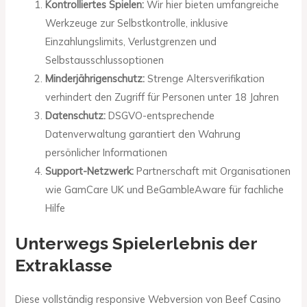
Kontrolliertes Spielen:
Wir hier bieten umfangreiche
Werkzeuge zur Selbstkontrolle, inklusive
Einzahlungslimits, Verlustgrenzen und
Selbstausschlussoptionen
Minderjährigenschutz:
Strenge Altersverifikation
verhindert den Zugriff für Personen unter 18 Jahren
Datenschutz:
DSGVO-entsprechende
Datenverwaltung garantiert den Wahrung
persönlicher Informationen
Support-Netzwerk:
Partnerschaft mit Organisationen
wie GamCare UK und BeGambleAware für fachliche
Hilfe
Unterwegs Spielerlebnis der
Extraklasse
Diese vollständig responsive Webversion von Beef Casino