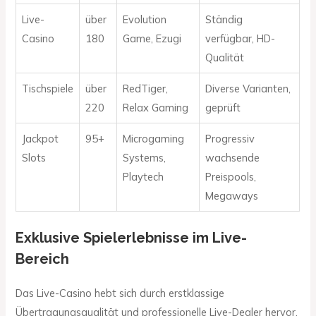
Live-
über
Evolution
Ständig
Casino
180
Game, Ezugi
verfügbar, HD-
Qualität
Tischspiele
über
RedTiger,
Diverse Varianten,
220
Relax Gaming
geprüft
Jackpot
95+
Microgaming
Progressiv
Slots
Systems,
wachsende
Playtech
Preispools,
Megaways
Exklusive Spielerlebnisse im Live-
Bereich
Das Live-Casino hebt sich durch erstklassige
Übertragungsqualität und professionelle Live-Dealer hervor.