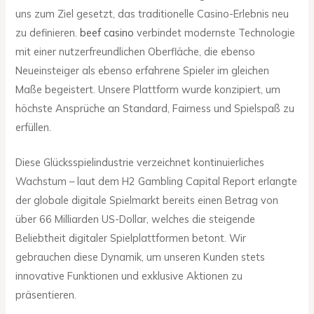
uns zum Ziel gesetzt, das traditionelle Casino-Erlebnis neu
zu definieren.
beef casino
verbindet modernste Technologie
mit einer nutzerfreundlichen Oberfläche, die ebenso
Neueinsteiger als ebenso erfahrene Spieler im gleichen
Maße begeistert. Unsere Plattform wurde konzipiert, um
höchste Ansprüche an Standard, Fairness und Spielspaß zu
erfüllen.
Diese Glücksspielindustrie verzeichnet kontinuierliches
Wachstum – laut dem H2 Gambling Capital Report erlangte
der globale digitale Spielmarkt bereits einen Betrag von
über 66 Milliarden US-Dollar, welches die steigende
Beliebtheit digitaler Spielplattformen betont. Wir
gebrauchen diese Dynamik, um unseren Kunden stets
innovative Funktionen und exklusive Aktionen zu
präsentieren.