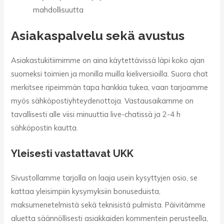
mahdollisuutta
Asiakaspalvelu sekä avustus
Asiakastukitiimimme on aina käytettävissä läpi koko ajan
suomeksi toimien ja monilla muilla kieliversioilla. Suora chat
merkitsee ripeimmän tapa hankkia tukea, vaan tarjoamme
myös sähköpostiyhteydenottoja. Vastausaikamme on
tavallisesti alle viisi minuuttia live-chatissä ja 2-4 h
sähköpostin kautta.
Yleisesti vastattavat UKK
Sivustollamme tarjolla on laaja usein kysyttyjen osio, se
kattaa yleisimpiin kysymyksiin bonuseduista,
maksumenetelmistä sekä teknisistä pulmista. Päivitämme
aluetta säännöllisesti asiakkaiden kommentein perusteella,