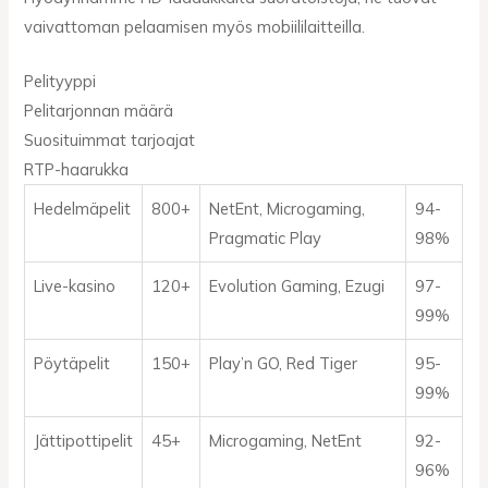
vaivattoman pelaamisen myös mobiililaitteilla.
Pelityyppi
Pelitarjonnan määrä
Suosituimmat tarjoajat
RTP-haarukka
Hedelmäpelit
800+
NetEnt, Microgaming,
94-
Pragmatic Play
98%
Live-kasino
120+
Evolution Gaming, Ezugi
97-
99%
Pöytäpelit
150+
Play’n GO, Red Tiger
95-
99%
Jättipottipelit
45+
Microgaming, NetEnt
92-
96%