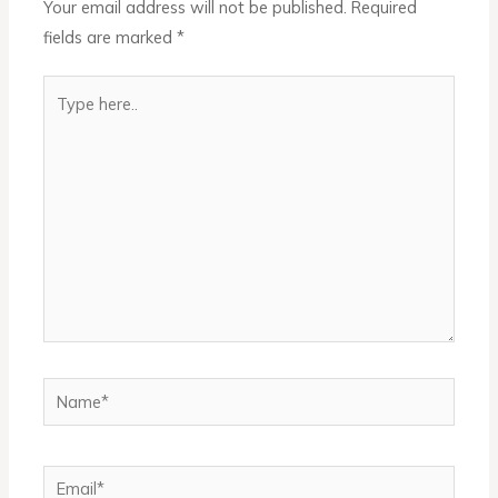
Your email address will not be published.
Required
fields are marked
*