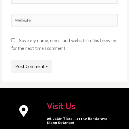
Save my name, email, and website in this browser
for the next time I comment.
Visit Us
26, Jalan Tiara 5 41150 Bandaraya
Klang Selangor